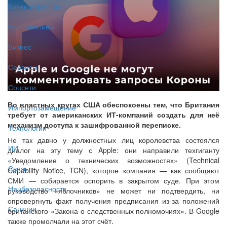
Банки и финтех
Криптоактивы
Бизнес
Сервисы
Соцсети
Во властных кругах США обеспокоены тем, что Британия
Импортозамещение
требует от американских ИТ-компаний создать для неё
механизм доступа к зашифрованной переписке.
Технологии
Не так давно у должностных лиц королевства состоялся
ИИ
диалог на эту тему с Apple: они направили техгиганту
«Уведомление о технических возможностях» (Technical
Связь
Capability Notice, TCN), которое компания — как сообщают
СМИ — собирается оспорить в закрытом суде. При этом
Нацбезопасность
руководство «яблочников» не может ни подтвердить, ни
опровергнуть факт получения предписания из-за положений
Санкции
британского «Закона о следственных полномочиях». В Google
также промолчали на этот счёт.