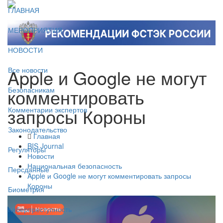
ГЛАВНАЯ
МЕРОПРИЯТИЯ
НОВОСТИ
Apple и Google не могут
Все новости
комментировать
Безопасникам
запросы Короны
Комментарии экспертов
Законодательство
Главная
BIS Journal
Регуляторы
Новости
Национальная безопасность
Персданные
Apple и Google не могут комментировать запросы
Короны
Биометрия
Киберпреступность