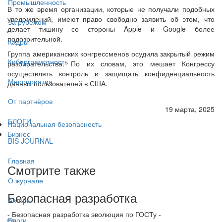
Промышленность
В то же время организации, которые не получали подобных
уведомлений, имеют право свободно заявить об этом, что
За рубежом
делает тишину со стороны Apple и Google более
подозрительной.
Кадры
Группа американских конгрессменов осудила закрытый режим
Киберграмотность
разбирательства. По их словам, это мешает Конгрессу
осуществлять контроль и защищать конфиденциальность
Мероприятия
данных пользователей в США.
От партнёров
19 марта, 2025
БЛОГИ
Национальная безопасность
Бизнес
BIS JOURNAL
Главная
Смотрите также
О журнале
Безопасная разработка
Авторы
- Безопасная разработка эволюция по ГОСТу -
Блоги