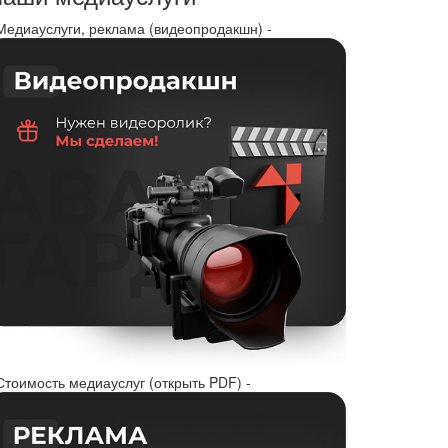
 Медиауслуги, реклама (видеопродакшн) -
Стоимость медиауслуг (открыть PDF) -