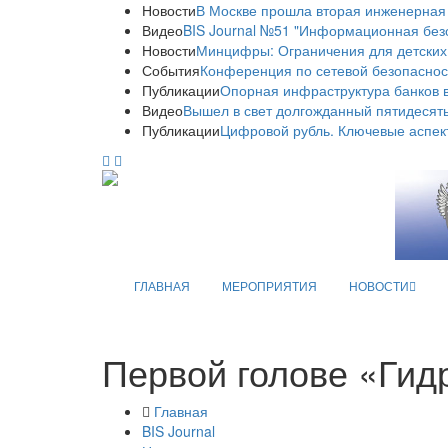
Новости
В Москве прошла вторая инженерная
Видео
BIS Journal №51 "Информационная без
Новости
Минцифры: Ограничения для детских
События
Конференция по сетевой безопаснос
Публикации
Опорная инфраструктура банков в
Видео
Вышел в свет долгожданный пятидесяты
Публикации
Цифровой рубль. Ключевые аспек
ГЛАВНАЯ
МЕРОПРИЯТИЯ
НОВОСТИ
Первой голове «Гид
Главная
BIS Journal