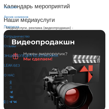
Календарь мероприятий
История
Архив номеров
Наши медиауслуги
Подписка
- Медиауслуги, реклама (видеопродакшн) -
Сотрудничество
Отзывы
ЭНЦИКЛОПЕДИЯ БЕЗОПАСНИКА
LEAK-БЕЗ
О НАС