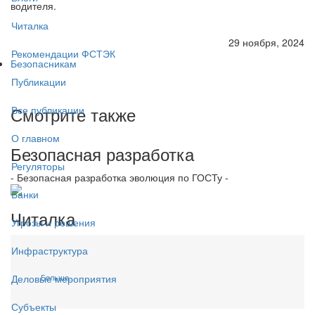
водителя.
Читалка
29 ноября, 2024
Рекомендации ФСТЭК
Безопасникам
Публикации
Смотрите также
Все публикации
О главном
Безопасная разработка
Регуляторы
- Безопасная разработка эволюция по ГОСТу -
Банки
Читалка
Угрозы и решения
Инфраструктура
Больше...
Деловые мероприятия
Субъекты