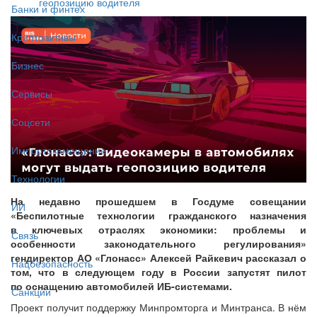
геопозицию водителя
Банки и финтех
Криптоактивы
Бизнес
Сервисы
Соцсети
Импортозамещение
Технологии
На недавно прошедшем в Госдуме совещании
ИИ
«Беспилотные технологии гражданского назначения
в ключевых отраслях экономики: проблемы и
Связь
особенности законодательного регулирования»
гендиректор АО «Глонасс» Алексей Райкевич рассказал о
Нацбезопасность
том, что в следующем году в России запустят пилот
по оснащению автомобилей ИБ-системами.
Санкции
Проект получит поддержку Минпромторга и Минтранса. В нём