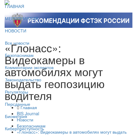
ГЛАВНАЯ
МЕРОПРИЯТИЯ
НОВОСТИ
«Глонасс»:
Все новости
Видеокамеры в
Безопасникам
автомобилях могут
Комментарии экспертов
выдать геопозицию
Законодательство
водителя
Регуляторы
Персданные
Главная
BIS Journal
Биометрия
Новости
Безопасникам
Киберпреступность
«Глонасс»: Видеокамеры в автомобилях могут выдать