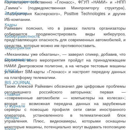
Промышленность
поучаствуют собственно «Глонасс», ФГУП «НАМИ» и «НПП
„Гамма“» (подведомственная Минпромторгу структура),
За рубежом
«Лаборатория Касперского», Positive Technologies и другие
ИБ-компании.
Кадры
Райкевич пояснил, что в рамках пилота организаторы
собираются продемонстрировать виды киберугроз,
Киберграмотность
представляющих опасность для современных автомобилей, и
средства, которые можно им противопоставить.
Мероприятия
«Механизмы уже обкатаны», — заверил спикер, добавив, что
От партнёров
вероятнее всего мероприятия пройдут на принадлежащем
НАМИ Дмитровском полигоне, а на четыре тестовые машины
БЛОГИ
установят SIM‑карты «Глонасс» и настроят передачу данных
на платформу телематики.
BIS JOURNAL
Также Алексей Райкевич обозначил две цифровые проблемы
сегодняшнего российского авторынка: первая —
Главная
«современные автомобили — компьютеры на колесах»;
вторая — возможная передача данных на зарубежные
О журнале
серверы с помощью профиля сети связи иностранного
оператора, установленного в телематический блок
Авторы
управления. Плюс, видеокамеры, которыми оснащены
некоторые машины, потенциально могут выдавать геопозицию
Блоги