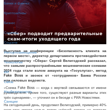
Банки и финтех
Криптоактивы
Бизнес
Сервисы
Соцсети
Выступая на конференции «Безопасность клиента на
Импортозамещение
первом месте», директор департамента противодействия
мошенничеству «Сбера» Сергей Велигодский рассказал,
Технологии
что самыми распространёнными мошеннические схемами
2024 года стали взлом аккаунта на «Госуслугах», метод
ИИ
Fake Boss и звонок от «сотрудников» Банка России
или силовых ведомств.
Связь
«Схема Fake Boss — когда с жертвой связываются от имени
Нацбезопасность
руководителя. Кроме того, существуют разные варианты этих
трёх сценариев», — уточнил он в беседе с РИА Новостями.
Санкции
На сегодняшний день, продолжил Велигодский, примерно 40%
скам-атак имеют целью взлом учётной записи на портале