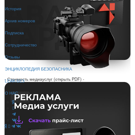
История
Архив номеров
Подписка
Сотрудничество
Отзывы
ЭНЦИКЛОПЕДИЯ БЕЗОПАСНИКА
- Стоимость медиауслуг (открыть PDF) -
LEAK-БЕЗ
О НАС