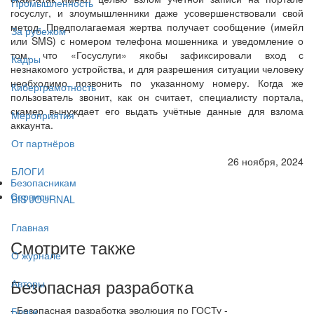
Промышленность
госуслуг, и злоумышленники даже усовершенствовали свой
метод. Предполагаемая жертва получает сообщение (имейл
За рубежом
или SMS) с номером телефона мошенника и уведомление о
том, что «Госуслуги» якобы зафиксировали вход с
Кадры
незнакомого устройства, и для разрешения ситуации человеку
необходимо позвонить по указанному номеру. Когда же
Киберграмотность
пользователь звонит, как он считает, специалисту портала,
скамер вынуждает его выдать учётные данные для взлома
Мероприятия
аккаунта.
От партнёров
26 ноября, 2024
БЛОГИ
Безопасникам
Сервисы
BIS JOURNAL
Главная
Смотрите также
О журнале
Безопасная разработка
Авторы
- Безопасная разработка эволюция по ГОСТу -
Блоги