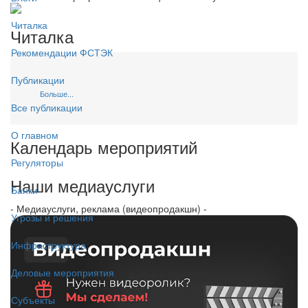
Читалка
Читалка
Рекомендации ФСТЭК
Публикации
Больше...
Все публикации
О главном
Календарь мероприятий
Регуляторы
Наши медиауслуги
Банки
- Медиауслуги, реклама (видеопродакшн) -
Угрозы и решения
Инфраструктура
Деловые мероприятия
Субъекты