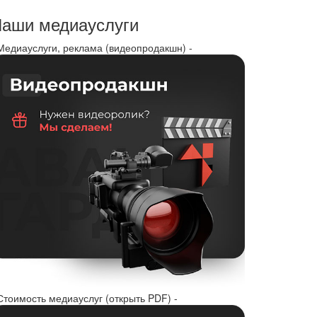
аши медиауслуги
 Медиауслуги, реклама (видеопродакшн) -
Стоимость медиауслуг (открыть PDF) -