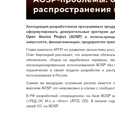
Ассоциация разработчиков программных прод
сформулировать доверительные критерии дл
Open Source Project (AOSP) и использующ
энергосети, финорганизации, предприятия транс
Глава комитета АРПП по развитию экосистемы рос
Олег Карпицкий рассказал, что аналитики обознач
обновления, сборка на зарубежных серверах, ли
несанкционированным использованием AOSP без с
ограничения в своей модели разработки и расп
использования в России.
Самим же вендорам основным риском кажется то
версиям AOSP, что невозможно в случае с сообщест
В РФ разработкой «операционок» на базе AOSP за
(«РЕД ОС М») и «Атол» (ATOL OS). В начале года
своей ОС на AOSP.