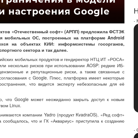
Н
-
уктов «Отечественный софт» (АРПП) предложила ФСТЭК
я мобильных ОС, построенных на платформе Android
ихся на объектах КИИ: информсистемы госорганов,
портного сектора и так далее.
сийских мобильных продуктов и гендиректор НТЦ ИТ «РОСА»
или несколько рисков при использовании AOSP: редкие ИБ-
цензионные и репутационные риски, а также связанные с
огласования с Google. Плюс, платформа имеет некоторые
ространения, что видится эксперту небезопасным для её
, что Google может неожиданно закрыть доступ к новым
вом Linux.
нимаются компании Yadro (продукт KvadraOS), «Ред софт»
 сообщалось, что и ГК «Аквариус» приступила к созданию
- 