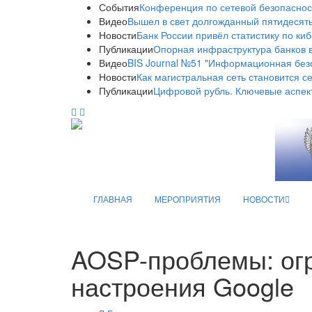
События
Конференция по сетевой безопаснос
Видео
Вышел в свет долгожданный пятидесяты
Новости
Банк России привёл статистику по ки
Публикации
Опорная инфраструктура банков в
Видео
BIS Journal №51 "Информационная без
Новости
Как магистральная сеть становится с
Публикации
Цифровой рубль. Ключевые аспек
ГЛАВНАЯ
МЕРОПРИЯТИЯ
НОВОСТИ
AOSP-проблемы: огр
настроения Google