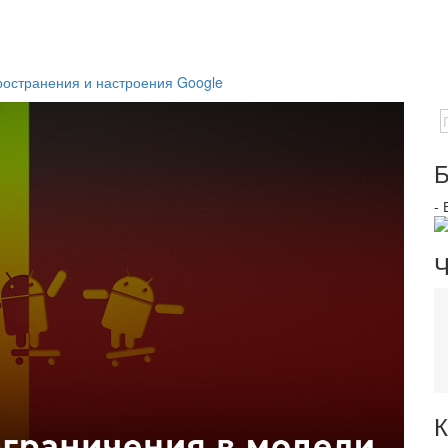
остранения и настроения Google
Б
-
Ч
К