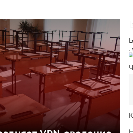
Б
-
Ч
К
Н