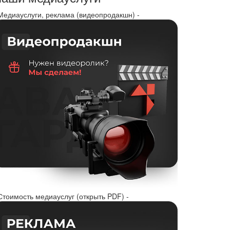
 Медиауслуги, реклама (видеопродакшн) -
Стоимость медиауслуг (открыть PDF) -