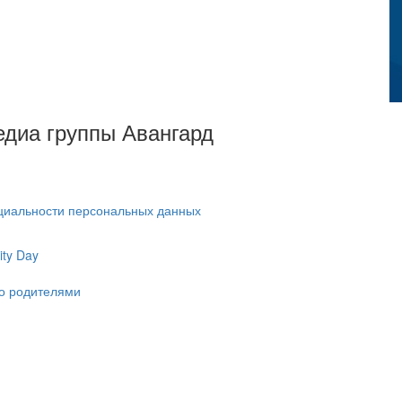
Медиа группы Авангард
циальности персональных данных
ty Day
ко родителями