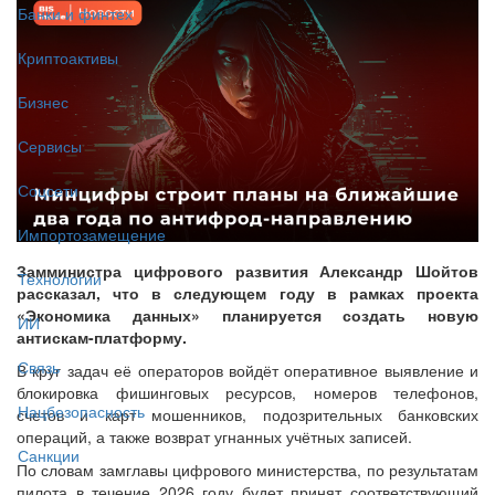
Банки и финтех
Криптоактивы
Бизнес
Сервисы
Соцсети
Импортозамещение
Замминистра цифрового развития Александр Шойтов
Технологии
рассказал, что в следующем году в рамках проекта
«Экономика данных» планируется создать новую
ИИ
антискам-платформу.
Связь
В круг задач её операторов войдёт оперативное выявление и
блокировка фишинговых ресурсов, номеров телефонов,
Нацбезопасность
счетов и карт мошенников, подозрительных банковских
операций, а также возврат угнанных учётных записей.
Санкции
По словам замглавы цифрового министерства, по результатам
пилота в течение 2026 году будет принят соответствующий