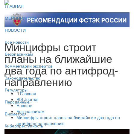
ГЛАВНАЯ
МЕРОПРИЯТИЯ
НОВОСТИ
Минцифры строит
Все новости
планы на ближайшие
Безопасникам
два года по антифрод-
Комментарии экспертов
направлению
Законодательство
Регуляторы
Главная
BIS Journal
Персданные
Новости
Безопасникам
Биометрия
Минцифры строит планы на ближайшие два года по
антифрод-направлению
Киберпреступность