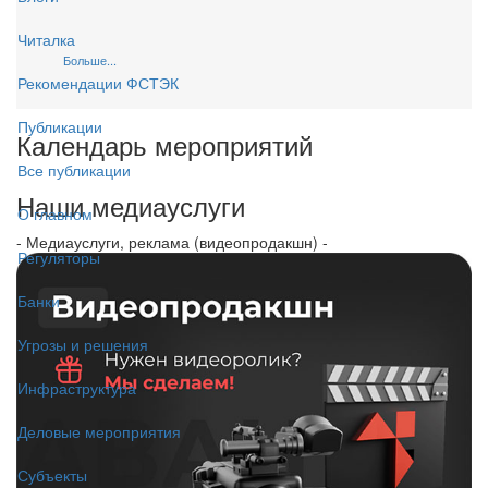
Читалка
Больше...
Рекомендации ФСТЭК
Публикации
Календарь мероприятий
Все публикации
Наши медиауслуги
О главном
- Медиауслуги, реклама (видеопродакшн) -
Регуляторы
Банки
Угрозы и решения
Инфраструктура
Деловые мероприятия
Субъекты