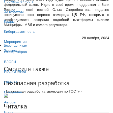
Промышленность
федеральный закон. Идею в своё время поддержал и Банк
России — ещё весной Ольга Скоробогатова, недавно
За рубежом
покинувшая пост первого зампреда ЦБ РФ, говорила о
необходимости создания подобной платформы силами
Кадры
Минцифры, МВД и самого регулятора.
Киберграмотность
28 ноября, 2024
Мероприятия
Безопасникам
Сервисы
От партнёров
БЛОГИ
Смотрите также
BIS JOURNAL
Безопасная разработка
Главная
- Безопасная разработка эволюция по ГОСТу -
О журнале
Авторы
Читалка
Блоги