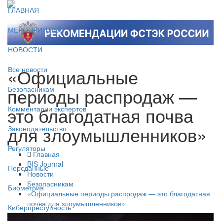
ГЛАВНАЯ
МЕРОПРИЯТИЯ
НОВОСТИ
«Официальные
Все новости
периоды распродаж —
Безопасникам
это благодатная почва
Комментарии экспертов
для злоумышленников»
Законодательство
Регуляторы
Главная
BIS Journal
Персданные
Новости
Безопасникам
Биометрия
«Официальные периоды распродаж — это благодатная
почва для злоумышленников»
Киберпреступность