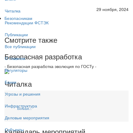
29 ноября, 2024
Читалка
Безопасникам
Рекомендации ФСТЭК
Публикации
Смотрите также
Все публикации
Безопасная разработка
О главном
- Безопасная разработка эволюция по ГОСТу -
Регуляторы
Читалка
Банки
Угрозы и решения
Инфраструктура
Больше...
Деловые мероприятия
Календарь мероприятий
Субъекты