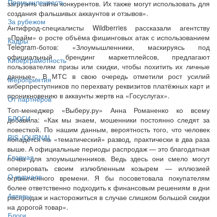
Промышленность
загрузить сайты конкурентов. Их также могут использовать для
создания фальшивых аккаунтов и отзывов».
За рубежом
Антифрод-специалисты Wildberries рассказали агентству
«Прайм» о росте объёма фишинговых атак с использованием
Кадры
Telegram-ботов: «Злоумышленники, маскируясь под
официальный брендинг маркетплейсов, предлагают
Киберграмотность
пользователям призы или скидки, чтобы похитить их личные
данные». В МТС в свою очередь отметили рост усилий
Мероприятия
киберпреступников по перехвату реквизитов платёжных карт и
проникновению в аккаунты жертв на «Госуслугах».
От партнёров
Топ-менеджер «Выберу.ру» Анна Романенко ко всему
БЛОГИ
добавила: «Как мы знаем, мошенники постоянно следят за
повесткой. По нашим данным, вероятность того, что человек
BIS JOURNAL
попадётся на «тематический» развод, практически в два раза
выше. А официальные периоды распродаж — это благодатная
Главная
почва для злоумышленников. Ведь здесь они смело могут
оперировать своим излюбленным козырем — иллюзией
О журнале
ограниченного времени. Я бы посоветовала покупателям
более ответственно подходить к финансовым решениям в дни
Авторы
распродаж и насторожиться в случае слишком большой скидки
на дорогой товар».
Блоги