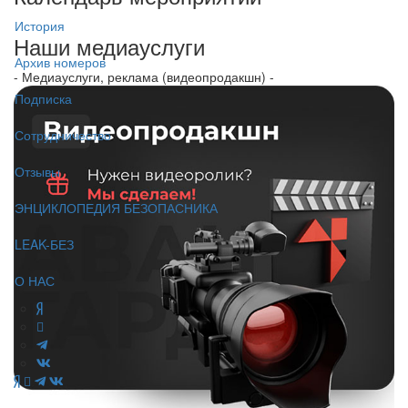
История
Наши медиауслуги
Архив номеров
- Медиауслуги, реклама (видеопродакшн) -
Подписка
Сотрудничество
Отзывы
ЭНЦИКЛОПЕДИЯ БЕЗОПАСНИКА
LEAK-БЕЗ
О НАС