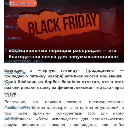
Банки и финтех
Криптоактивы
Бизнес
Сервисы
Соцсети
Импортозамещение
Ежегодно в «чёрную пятницу» (традиционно —
Технологии
последнюю пятницу ноября) активизируются мошенники.
Юрий Шабалин из AppSec Solutions отметил, что в этот
ИИ
раз они делают ставку на фишинг, скимминг и атаки через
ботов.
Связь
Последние, как пояснил эксперт, преимущественно
Нацбезопасность
применяются против платформ, а не против покупателей, в
том числе прямыми конкурентами того или иного
Санкции
маркетплейса: «Боты используются для автоматического
выкупа дефицитных товаров, перепродажи, или чтобы