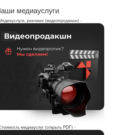
аши медиауслуги
 Медиауслуги, реклама (видеопродакшн) -
Стоимость медиауслуг (открыть PDF) -