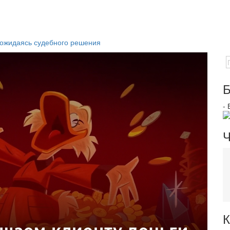
дожидаясь судебного решения
Б
-
Ч
К