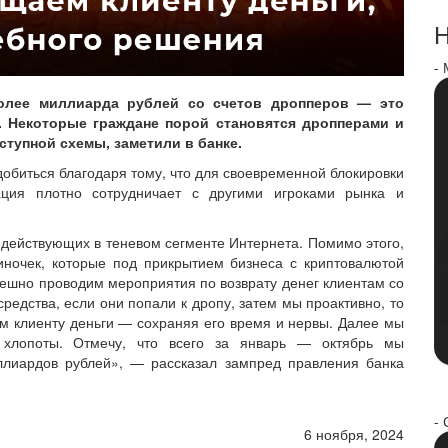
Н
-
олее миллиарда рублей со счетов дропперов — это
ь. Некоторые граждане порой становятся дропперами и
тупной схемы, заметили в банке.
добиться благодаря тому, что для своевременной блокировки
ация плотно сотрудничает с другими игроками рынка и
о действующих в теневом сегменте Интернета. Помимо этого,
иночек, которые под прикрытием бизнеса с криптовалютой
шно проводим мероприятия по возврату денег клиентам со
редства, если они попали к дропу, затем мы проактивно, то
м клиенту деньги — сохраняя его время и нервы. Далее мы
 хлопоты. Отмечу, что всего за январь — октябрь мы
лиардов рублей», — рассказал зампред правления банка
- 
6 ноября, 2024