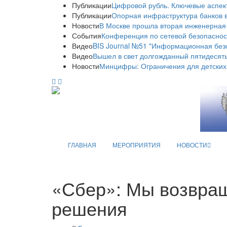
Публикации
Цифровой рубль. Ключевые аспек
Публикации
Опорная инфраструктура банков в
Новости
В Москве прошла вторая инженерная
События
Конференция по сетевой безопаснос
Видео
BIS Journal №51 "Информационная без
Видео
Вышел в свет долгожданный пятидесяты
Новости
Минцифры: Ограничения для детских
ГЛАВНАЯ
МЕРОПРИЯТИЯ
НОВОСТИ
«Сбер»: Мы возвращ
решения