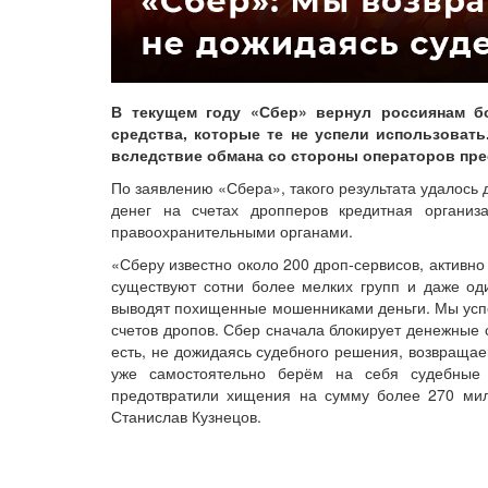
В текущем году «Сбер» вернул россиянам б
средства, которые те не успели использоват
вследствие обмана со стороны операторов прес
По заявлению «Сбера», такого результата удалось 
денег на счетах дропперов кредитная организ
правоохранительными органами.
«Сберу известно около 200 дроп-сервисов, активн
существуют сотни более мелких групп и даже од
выводят похищенные мошенниками деньги. Мы успе
счетов дропов. Сбер сначала блокирует денежные с
есть, не дожидаясь судебного решения, возвращае
уже самостоятельно берём на себя судебные
предотвратили хищения на сумму более 270 мил
Станислав Кузнецов.