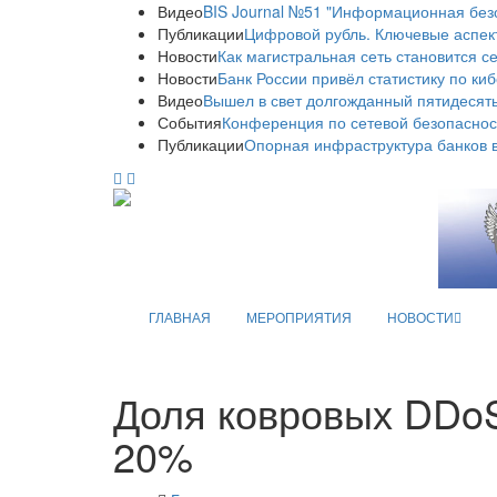
Видео
BIS Journal №51 "Информационная без
Публикации
Цифровой рубль. Ключевые аспек
Новости
Как магистральная сеть становится с
Новости
Банк России привёл статистику по ки
Видео
Вышел в свет долгожданный пятидесяты
События
Конференция по сетевой безопаснос
Публикации
Опорная инфраструктура банков в
ГЛАВНАЯ
МЕРОПРИЯТИЯ
НОВОСТИ
Доля ковровых DDoS
20%