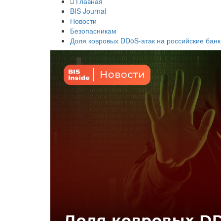
Главная
BIS Journal
Новости
Безопасникам
Доля ковровых DDoS-атак на российские бан