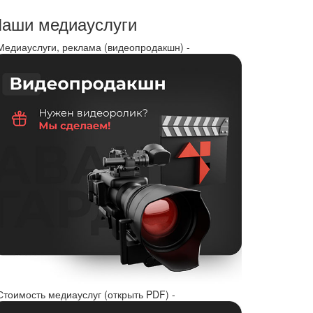
аши медиауслуги
 Медиауслуги, реклама (видеопродакшн) -
Стоимость медиауслуг (открыть PDF) -