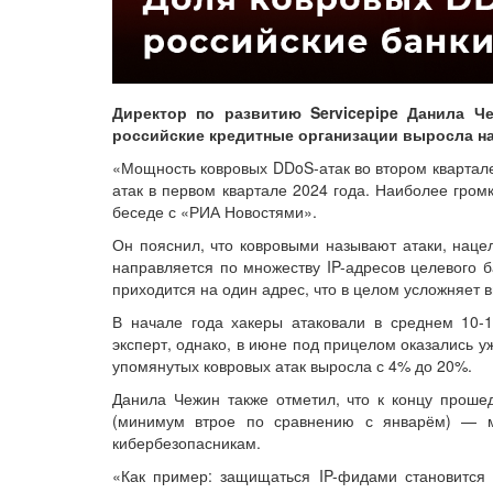
Директор по развитию Servicepipe Данила Ч
российские кредитные организации выросла на 
«Мощность ковровых DDoS-атак во втором квартале
атак в первом квартале 2024 года. Наиболее гром
беседе с «РИА Новостями».
Он пояснил, что ковровыми называют атаки, наце
направляется по множеству IP-адресов целевого 
приходится на один адрес, что в целом усложняет
В начале года хакеры атаковали в среднем 10-
эксперт, однако, в июне под прицелом оказались у
упомянутых ковровых атак выросла с 4% до 20%.
Данила Чежин также отметил, что к концу проше
(минимум втрое по сравнению с январём) — м
кибербезопасникам.
«Как пример: защищаться IP-фидами становится п