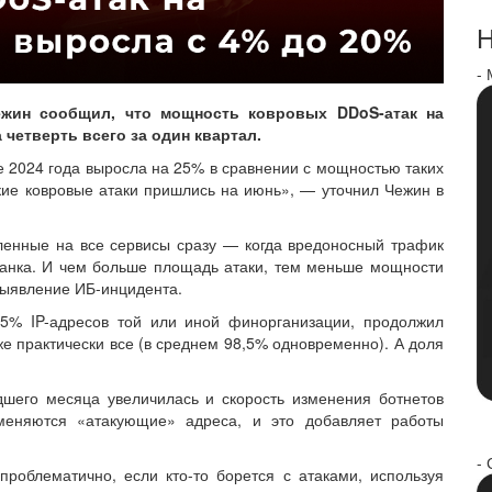
Н
-
ежин сообщил, что мощность ковровых DDoS-атак на
четверть всего за один квартал.
 2024 года выросла на 25% в сравнении с мощностью таких
кие ковровые атаки пришлись на июнь», — уточнил Чежин в
ленные на все сервисы сразу — когда вредоносный трафик
банка. И чем больше площадь атаки, тем меньше мощности
 выявление ИБ-инцидента.
15% IP-адресов той или иной финорганизации, продолжил
же практически все (в среднем 98,5% одновременно). А доля
дшего месяца увеличилась и скорость изменения ботнетов
еняются «атакующие» адреса, и это добавляет работы
- 
роблематично, если кто-то борется с атаками, используя