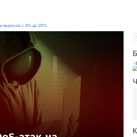
ки выросла с 4% до 20%
Б
-
Ч
К