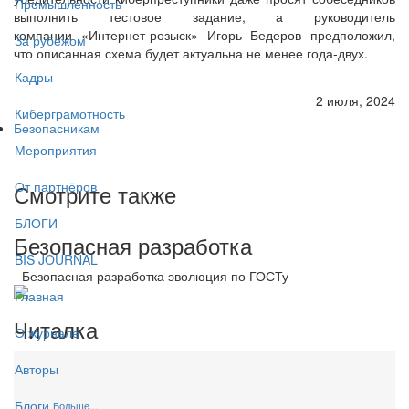
Промышленность
выполнить тестовое задание, а руководитель
компании «Интернет-розыск» Игорь Бедеров предположил,
За рубежом
что описанная схема будет актуальна не менее года-двух.
Кадры
2 июля, 2024
Киберграмотность
Безопасникам
Мероприятия
От партнёров
Смотрите также
БЛОГИ
Безопасная разработка
BIS JOURNAL
- Безопасная разработка эволюция по ГОСТу -
Главная
Читалка
О журнале
Авторы
Блоги
Больше...