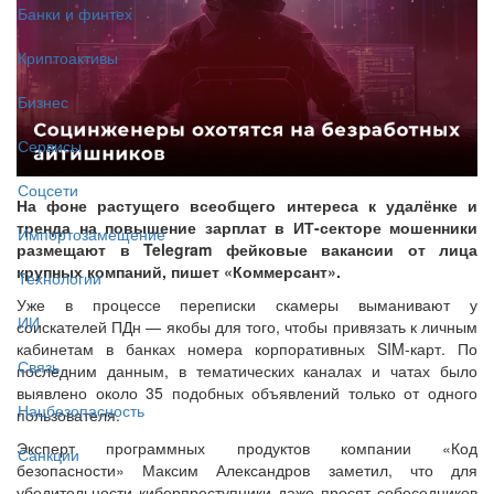
Банки и финтех
Криптоактивы
Бизнес
Сервисы
Соцсети
На фоне растущего всеобщего интереса к удалёнке и
тренда на повышение зарплат в ИТ-секторе мошенники
Импортозамещение
размещают в Telegram фейковые вакансии от лица
крупных компаний, пишет «Коммерсант».
Технологии
Уже в процессе переписки скамеры выманивают у
ИИ
соискателей ПДн — якобы для того, чтобы привязать к личным
кабинетам в банках номера корпоративных SIM-карт. По
Связь
последним данным, в тематических каналах и чатах было
выявлено около 35 подобных объявлений только от одного
Нацбезопасность
пользователя.
Эксперт программных продуктов компании «Код
Санкции
безопасности» Максим Александров заметил, что для
убедительности киберпреступники даже просят собеседников