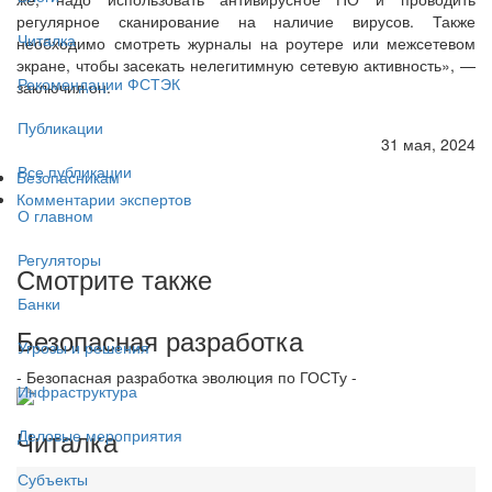
регулярное сканирование на наличие вирусов. Также
Читалка
необходимо смотреть журналы на роутере или межсетевом
экране, чтобы засекать нелегитимную сетевую активность», —
Рекомендации ФСТЭК
заключил он.
Публикации
31 мая, 2024
Все публикации
Безопасникам
Комментарии экспертов
О главном
Регуляторы
Смотрите также
Банки
Безопасная разработка
Угрозы и решения
- Безопасная разработка эволюция по ГОСТу -
Инфраструктура
Читалка
Деловые мероприятия
Субъекты