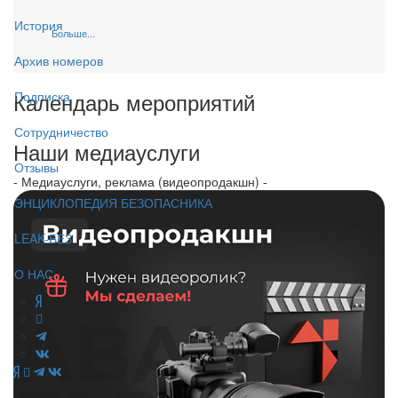
История
Больше...
Архив номеров
Календарь мероприятий
Подписка
Сотрудничество
Наши медиауслуги
Отзывы
- Медиауслуги, реклама (видеопродакшн) -
ЭНЦИКЛОПЕДИЯ БЕЗОПАСНИКА
LEAK-БЕЗ
О НАС