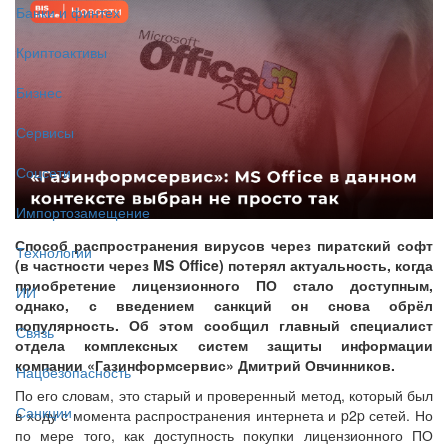
Банки и финтех
Криптоактивы
Бизнес
Сервисы
Соцсети
Импортозамещение
Способ распространения вирусов через пиратский софт
Технологии
(в частности через MS Office) потерял актуальность, когда
приобретение лицензионного ПО стало доступным,
ИИ
однако, с введением санкций он снова обрёл
популярность. Об этом сообщил главный специалист
Связь
отдела комплексных систем защиты информации
компании «Газинформсервис» Дмитрий Овчинников.
Нацбезопасность
По его словам, это старый и проверенный метод, который был
Санкции
в ходу с момента распространения интернета и p2p сетей. Но
по мере того, как доступность покупки лицензионного ПО