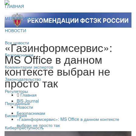
ГЛАВНАЯ
МЕРОПРИЯТИЯ
НОВОСТИ
«Газинформсервис»:
Все новости
MS Office в данном
Безопасникам
контексте выбран не
Комментарии экспертов
просто так
Законодательство
Регуляторы
Главная
BIS Journal
Персданные
Новости
Безопасникам
Биометрия
«Газинформсервис»: MS Office в данном контексте
выбран не просто так
Киберпреступность