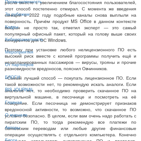
Промышленность
росла вместе с увеличением благосостояния пользователей,
этот способ постепенно отмирал. С момента же введения
За рубежом
санкций в 2022 году подобные каналы снова выплыли на
поверхность. Причём продукт MS Office в данном контексте
Кадры
выбран не просто так, отметил эксперт — это самый
популярный офисный пакет, который на голову выше своих
Киберграмотность
конкурентов для ОС Windows.
Поэтому при установке любого нелицензионного ПО есть
Мероприятия
высокий риск вместе с копией программы получить ещё и
незапланированных пассажиров — вирусы, трояны и прочие
От партнёров
разновидности вредоносов, пояснил Овчинников.
БЛОГИ
«Самый лучший способ — покупать лицензионное ПО. Если
такой возможности нет, то рекомендую искать аналоги. Если
BIS JOURNAL
аналогов нет, то необходимо проверить скачанное ПО на
виртуальной машине, в песочнице и посмотреть на её
Главная
поведение. Если песочница не демонстрирует признаков
вредоносной активности, то возможно, что скачанное ПО
О журнале
условно безопасно. В целом, если вам очень надо работать с
пиратским ПО, то тогда рекомендую все платежи по
Авторы
банковским переводам или любые другие финансовые
операции осуществлять с отдельного компьютера. Конечно
Блоги
же, надо использовать антивирусное ПО и проводить