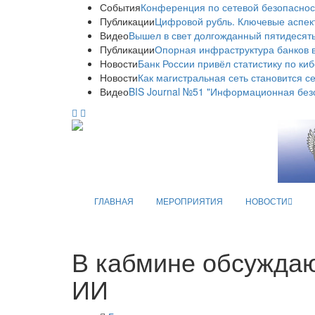
События
Конференция по сетевой безопаснос
Публикации
Цифровой рубль. Ключевые аспек
Видео
Вышел в свет долгожданный пятидесяты
Публикации
Опорная инфраструктура банков в
Новости
Банк России привёл статистику по ки
Новости
Как магистральная сеть становится с
Видео
BIS Journal №51 "Информационная без
ГЛАВНАЯ
МЕРОПРИЯТИЯ
НОВОСТИ
В кабмине обсужда
ИИ