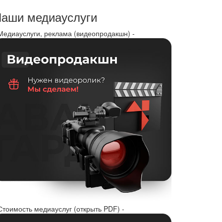
аши медиауслуги
 Медиауслуги, реклама (видеопродакшн) -
Стоимость медиауслуг (открыть PDF) -