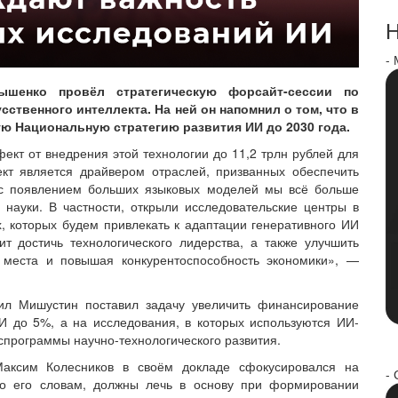
Н
-
шенко провёл стратегическую форсайт-сессии по
твенного интеллекта. На ней он напомнил о том, что в
 Национальную стратегию развития ИИ до 2030 года.
фект от внедрения этой технологии до 11,2 трлн рублей для
ект является драйвером отраслей, призванных обеспечить
 с появлением больших языковых моделей мы всё больше
науки. В частности, открыли исследовательские центры в
, которых будем привлекать к адаптации генеративного ИИ
т достичь технологического лидерства, а также улучшить
 места и повышая конкурентоспособность экономики», —
ил Мишустин поставил задачу увеличить финансирование
 до 5%, а на исследования, в которых используются ИИ-
спрограммы научно-технологического развития.
Максим Колесников в своём докладе сфокусировался на
- 
 по его словам, должны лечь в основу при формировании