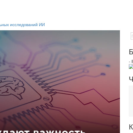
ьных исследований ИИ
Б
-
Ч
К