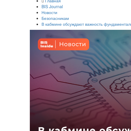
Главная
BIS Journal
Новости
Безопасникам
В кабмине обсуждают важность фундаментал