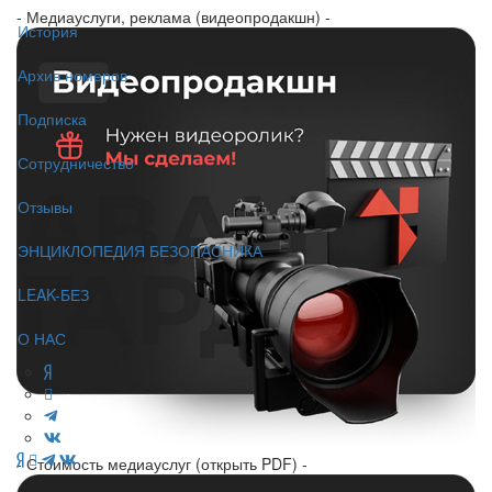
- Медиауслуги, реклама (видеопродакшн) -
История
Архив номеров
Подписка
Сотрудничество
Отзывы
ЭНЦИКЛОПЕДИЯ БЕЗОПАСНИКА
LEAK-БЕЗ
О НАС
- Стоимость медиауслуг (открыть PDF) -