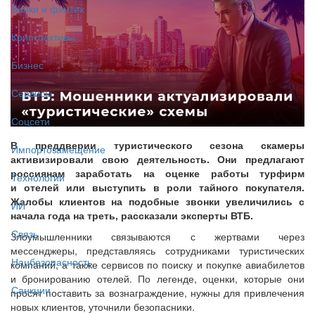
Банки и финтех
Криптоактивы
Бизнес
Сервисы
Соцсети
В преддверии туристического сезона скамеры
Импортозамещение
активизировали свою деятельность. Они предлагают
россиянам заработать на оценке работы турфирм
Технологии
и отелей или выступить в роли тайного покупателя.
Жалобы клиентов на подобные звонки увеличились с
ИИ
начала года на треть, рассказали эксперты ВТБ.
Связь
Злоумышленники связываются с жертвами через
мессенджеры, представляясь сотрудниками туристических
Нацбезопасность
компаний, а также сервисов по поиску и покупке авиабилетов
и бронированию отелей. По легенде, оценки, которые они
Санкции
просят поставить за вознаграждение, нужны для привлечения
новых клиентов, уточнили безопасники.