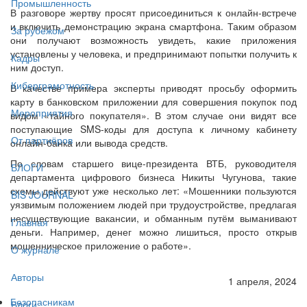
Промышленность
В разговоре жертву просят присоединиться к онлайн-встрече
и включить демонстрацию экрана смартфона. Таким образом
За рубежом
они получают возможность увидеть, какие приложения
установлены у человека, и предпринимают попытки получить к
Кадры
ним доступ.
Киберграмотность
В качестве примера эксперты приводят просьбу оформить
карту в банковском приложении для совершения покупок под
Мероприятия
видом «тайного покупателя». В этом случае они видят все
поступающие SMS-коды для доступа к личному кабинету
От партнёров
онлайн-банка или вывода средств.
По словам старшего вице-президента ВТБ, руководителя
БЛОГИ
департамента цифрового бизнеса Никиты Чугунова, такие
схемы действуют уже несколько лет: «Мошенники пользуются
BIS JOURNAL
уязвимым положением людей при трудоустройстве, предлагая
несуществующие вакансии, и обманным путём выманивают
Главная
деньги. Например, денег можно лишиться, просто открыв
мошенническое приложение о работе».
О журнале
Авторы
1 апреля, 2024
Безопасникам
Блоги