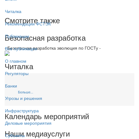
Читалка
Смотрите также
Рекомендации ФСТЭК
Безопасная разработка
Публикации
- Безопасная разработка эволюция по ГОСТу -
Все публикации
О главном
Читалка
Регуляторы
Банки
Больше...
Угрозы и решения
Инфраструктура
Календарь мероприятий
Деловые мероприятия
Наши медиауслуги
Субъекты