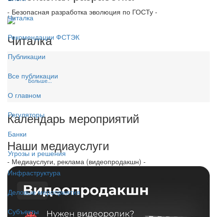
- Безопасная разработка эволюция по ГОСТу -
Читалка
Читалка
Рекомендации ФСТЭК
Публикации
Все публикации
Больше...
О главном
Календарь мероприятий
Регуляторы
Банки
Наши медиауслуги
Угрозы и решения
- Медиауслуги, реклама (видеопродакшн) -
Инфраструктура
Деловые мероприятия
Субъекты