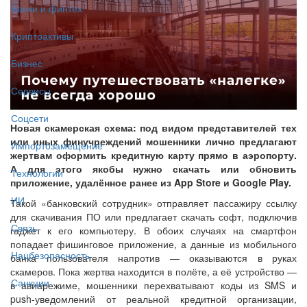
Банки и финтех
Криптоактивы
Бизнес
Сервисы
Соцсети
Новая скамерская схема: под видом представителей тех
или иных финучреждений мошенники лично предлагают
Импортозамещение
жертвам оформить кредитную карту прямо в аэропорту.
А для этого якобы нужно скачать или обновить
Технологии
приложение, удалённое ранее из App Store и Google Play.
ИИ
Такой «банковский сотрудник» отправляет пассажиру ссылку
для скачивания ПО или предлагает скачать софт, подключив
Связь
гаджет к его компьютеру. В обоих случаях на смартфон
попадает фишинговое приложение, а данные из мобильного
Нацбезопасность
банка пользователя напротив — оказываются в руках
скамеров. Пока жертва находится в полёте, а её устройство —
Санкции
в авиарежиме, мошенники перехватывают коды из SMS и
push-уведомлений от реальной кредитной организации,