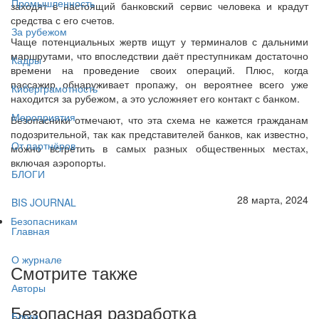
Промышленность
заходят в настоящий банковский сервис человека и крадут
средства с его счетов.
За рубежом
Чаще потенциальных жертв ищут у терминалов с дальними
маршрутами, что впоследствии даёт преступникам достаточно
Кадры
времени на проведение своих операций. Плюс, когда
пассажир обнаруживает пропажу, он вероятнее всего уже
Киберграмотность
находится за рубежом, а это усложняет его контакт с банком.
Мероприятия
Безопасники отмечают, что эта схема не кажется гражданам
подозрительной, так как представителей банков, как известно,
От партнёров
можно встретить в самых разных общественных местах,
включая аэропорты.
БЛОГИ
28 марта, 2024
BIS JOURNAL
Безопасникам
Главная
О журнале
Смотрите также
Авторы
Безопасная разработка
Блоги