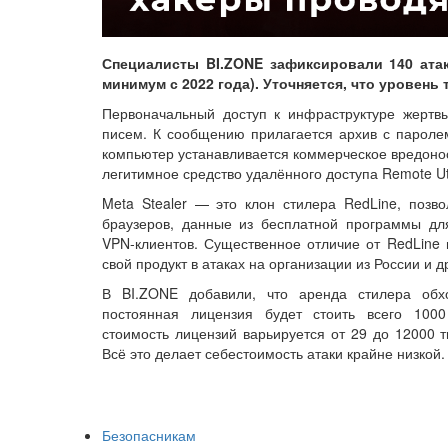
Специалисты BI.ZONE зафиксировали 140 атак,
минимум с 2022 года). Уточняется, что уровень
Первоначальный доступ к инфраструктуре жертвы
писем. К сообщению прилагается архив с паролем
компьютер устанавливается коммерческое вредонос
легитимное средство удалённого доступа Remote Util
Meta Stealer — это клон стилера RedLine, позв
браузеров, данные из бесплатной программы для 
VPN‑клиентов. Существенное отличие от RedLine 
свой продукт в атаках на организации из России и д
В BI.ZONE добавили, что аренда стилера обх
постоянная лицензия будет стоить всего 1000
стоимость лицензий варьируется от 29 до 12000 т
Всё это делает себестоимость атаки крайне низкой.
Безопасникам