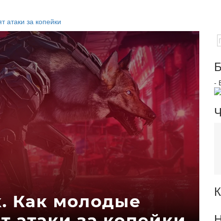
т атаки за копейки
Б
-
Ч
К
Н