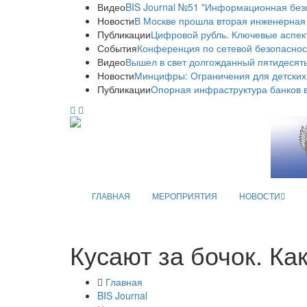
Видео
BIS Journal №51 "Информационная без
Новости
В Москве прошла вторая инженерная
Публикации
Цифровой рубль. Ключевые аспек
События
Конференция по сетевой безопаснос
Видео
Вышел в свет долгожданный пятидесяты
Новости
Минцифры: Ограничения для детских
Публикации
Опорная инфраструктура банков в
ГЛАВНАЯ
МЕРОПРИЯТИЯ
НОВОСТИ
Кусают за бочок. Ка
Главная
BIS Journal