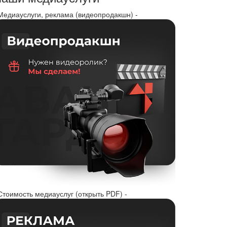
 Медиауслуги, реклама (видеопродакшн) -
Стоимость медиауслуг (открыть PDF) -