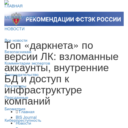
ГЛАВНАЯ
МЕРОПРИЯТИЯ
НОВОСТИ
Топ «даркнета» по
Все новости
версии ЛК: взломанные
Безопасникам
аккаунты, внутренние
Комментарии экспертов
БД и доступ к
Законодательство
инфраструктуре
Регуляторы
компаний
Персданные
Биометрия
Главная
BIS Journal
Киберпреступность
Новости