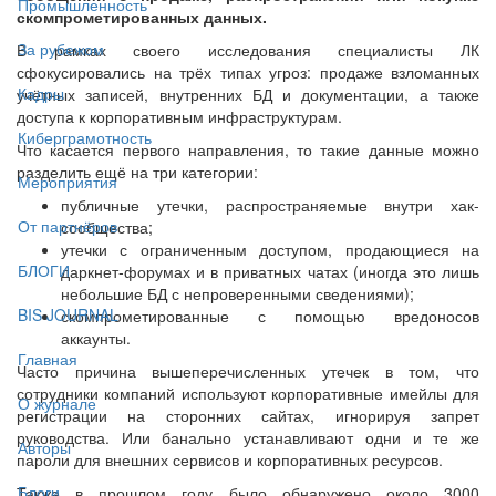
Промышленность
скомпрометированных данных.
За рубежом
В рамках своего исследования специалисты ЛК
сфокусировались на трёх типах угроз: продаже взломанных
Кадры
учётных записей, внутренних БД и документации, а также
доступа к корпоративным инфраструктурам.
Киберграмотность
Что касается первого направления, то такие данные можно
разделить ещё на три категории:
Мероприятия
публичные утечки, распространяемые внутри хак-
От партнёров
сообщества;
утечки с ограниченным доступом, продающиеся на
БЛОГИ
даркнет-форумах и в приватных чатах (иногда это лишь
небольшие БД с непроверенными сведениями);
BIS JOURNAL
скомпрометированные с помощью вредоносов
аккаунты.
Главная
Часто причина вышеперечисленных утечек в том, что
сотрудники компаний используют корпоративные имейлы для
О журнале
регистрации на сторонних сайтах, игнорируя запрет
руководства. Или банально устанавливают одни и те же
Авторы
пароли для внешних сервисов и корпоративных ресурсов.
Блоги
Также в прошлом году было обнаружено около 3000