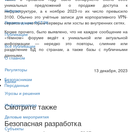
уникальных предложений о продаже доступа к
Читалка
инфраструктуре, а к ноябрю 2023-го их число превысило
3100. Обычно это учётные записи для корпоративного VPN-
Рекомендации ФСТЭК
сервиса и некоторые серверы или хосты во внутренних сетях.
Кроме прочего, было выявлено, что не каждое сообщение на
Публикации
«тёмном» форуме ведёт к уникальной или актуальной
информации — нередко это повторы, слияние или
Все публикации
разделение БД по странам, а также базы с публичными
данными.
О главном
Регуляторы
13 декабря, 2023
Безопасникам
Банки
Персданные
Угрозы и решения
Смотрите также
Инфраструктура
Деловые мероприятия
Безопасная разработка
Субъекты