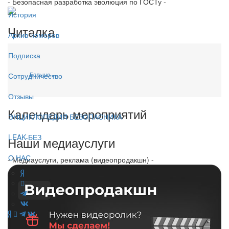
- Безопасная разработка эволюция по ГОСТу -
История
Читалка
Архив номеров
Подписка
Больше...
Сотрудничество
Отзывы
Календарь мероприятий
ЭНЦИКЛОПЕДИЯ БЕЗОПАСНИКА
LEAK-БЕЗ
Наши медиауслуги
О НАС
- Медиауслуги, реклама (видеопродакшн) -