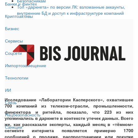
Безопасникам
Банки и финтех
Топ «даркнета» по версии ЛК: взломанные аккаунты,
внутренние БД и доступ к инфраструктуре компаний
Криптоактивы
Бизнес
Сервисы
Соцсети
Импортозамещение
Технологии
ИИ
Исследование «Лаборатории Касперского», охватившее
Связь
700 компаний из телеком-отрасли, промышленности,
финсектора и ритейла, показало, что 223 из них
Нацбезопасность
упоминались в даркнете в контексте утечек данных. Всего
же, как рассказали эксперты, каждый месяц в «тёмном»
Санкции
сегменте интернета появляется примерно 1700
сообщений о продаже, распространении или покупке