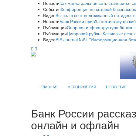
Новости
Как магистральная сеть становится с
События
Конференция по сетевой безопаснос
Видео
Вышел в свет долгожданный пятидесяты
Новости
Банк России привёл статистику по ки
Публикации
Опорная инфраструктура банков в
Публикации
Цифровой рубль. Ключевые аспек
Видео
BIS Journal №51 "Информационная без
ГЛАВНАЯ
МЕРОПРИЯТИЯ
НОВОСТИ
Банк России расска
онлайн и офлайн