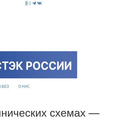
K-БЕЗ
О НАС
ннических схемах —