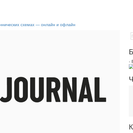
еннических схемах — онлайн и офлайн
Б
-
Ч
К