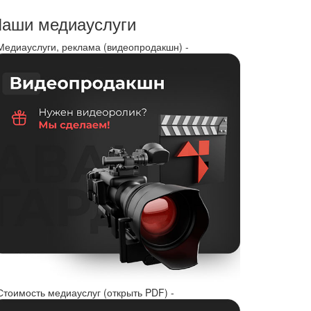
аши медиауслуги
 Медиауслуги, реклама (видеопродакшн) -
Стоимость медиауслуг (открыть PDF) -