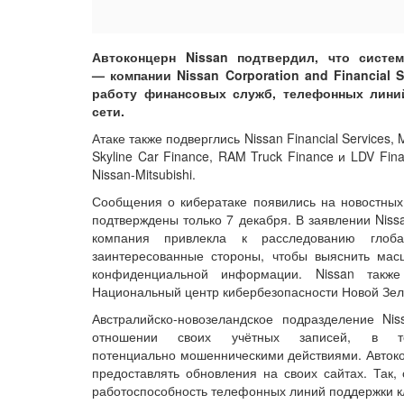
Автоконцерн Nissan подтвердил, что систем
— компании Nissan Corporation and Financial 
работу финансовых служб, телефонных линий
сети.
Атаке также подверглись Nissan Financial Services, Mi
Skyline Car Finance, RAM Truck Finance и LDV Fin
Nissan-Mitsubishi.
Сообщения о кибератаке появились на новостных
подтверждены только 7 декабря. В заявлении Nissa
компания привлекла к расследованию глоб
заинтересованные стороны, чтобы выяснить мас
конфиденциальной информации. Nissan также
Национальный центр кибербезопасности Новой Зел
Австралийско-новозеландское подразделение Nis
отношении своих учётных записей, в
потенциально мошенническими действиями. Автоко
предоставлять обновления на своих сайтах. Так,
работоспособность телефонных линий поддержки к