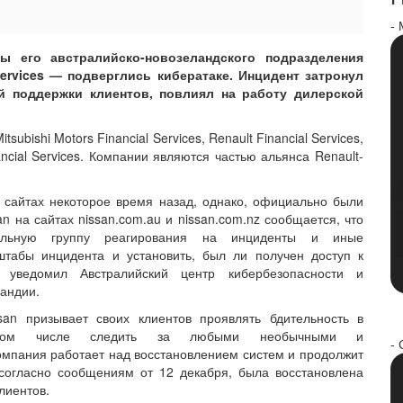
-
ы его австралийско-новозеландского подразделения
Services — подверглись кибератаке. Инцидент затронул
 поддержки клиентов, повлиял на работу дилерской
tsubishi Motors Financial Services, Renault Financial Services,
ancial Services. Компании являются частью альянса Renault-
 сайтах некоторое время назад, однако, официально были
n на сайтах nissan.com.au и nissan.com.nz сообщается, что
альную группу реагирования на инциденты и иные
штабы инцидента и установить, был ли получен доступ к
 уведомил Австралийский центр кибербезопасности и
андии.
san призывает своих клиентов проявлять бдительность в
 том числе следить за любыми необычными и
- 
мпания работает над восстановлением систем и продолжит
 согласно сообщениям от 12 декабря, была восстановлена
лиентов.