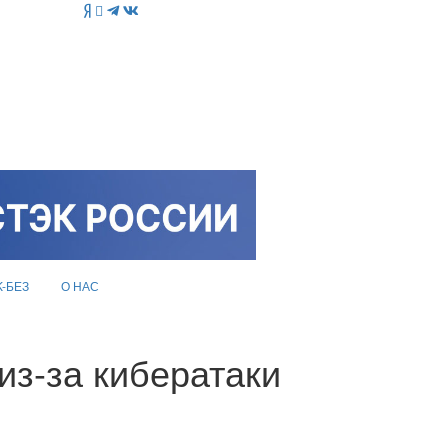
K-БЕЗ
О НАС
из-за кибератаки