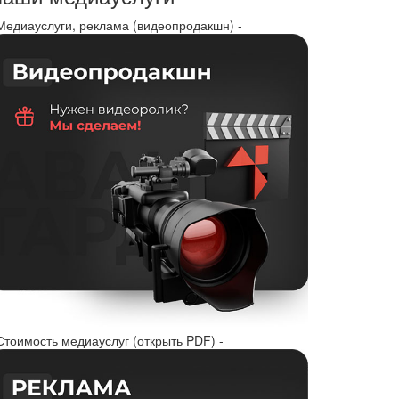
 Медиауслуги, реклама (видеопродакшн) -
Стоимость медиауслуг (открыть PDF) -