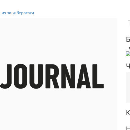
 из-за кибератаки
Б
-
Ч
К
Н