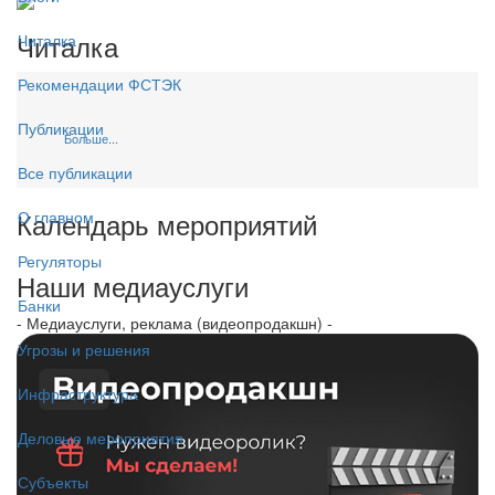
Читалка
Читалка
Рекомендации ФСТЭК
Публикации
Больше...
Все публикации
Календарь мероприятий
О главном
Регуляторы
Наши медиауслуги
Банки
- Медиауслуги, реклама (видеопродакшн) -
Угрозы и решения
Инфраструктура
Деловые мероприятия
Субъекты