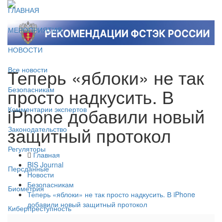
ГЛАВНАЯ
МЕРОПРИЯТИЯ
НОВОСТИ
Теперь «яблоки» не так
Все новости
просто надкусить. В
Безопасникам
iPhone добавили новый
Комментарии экспертов
защитный протокол
Законодательство
Регуляторы
Главная
BIS Journal
Персданные
Новости
Безопасникам
Биометрия
Теперь «яблоки» не так просто надкусить. В iPhone
добавили новый защитный протокол
Киберпреступность