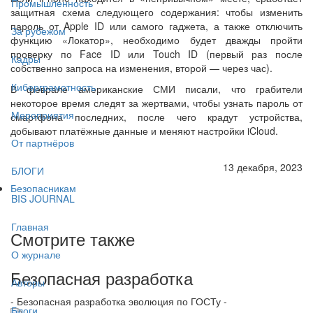
Промышленность
защитная схема следующего содержания: чтобы изменить
пароль от Apple ID или самого гаджета, а также отключить
За рубежом
функцию «Локатор», необходимо будет дважды пройти
проверку по Face ID или Touch ID (первый раз после
Кадры
собственно запроса на изменения, второй — через час).
Киберграмотность
В феврале американские СМИ писали, что грабители
некоторое время следят за жертвами, чтобы узнать пароль от
Мероприятия
смартфона последних, после чего крадут устройства,
добывают платёжные данные и меняют настройки iCloud.
От партнёров
13 декабря, 2023
БЛОГИ
Безопасникам
BIS JOURNAL
Главная
Смотрите также
О журнале
Безопасная разработка
Авторы
- Безопасная разработка эволюция по ГОСТу -
Блоги