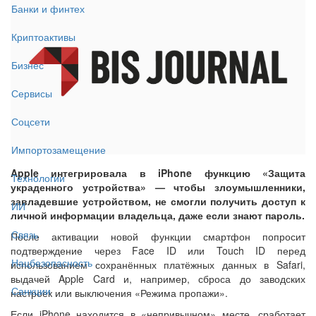
Банки и финтех
Криптоактивы
Бизнес
Сервисы
Соцсети
Импортозамещение
Apple интегрировала в iPhone функцию «Защита
Технологии
украденного устройства» — чтобы злоумышленники,
завладевшие устройством, не смогли получить доступ к
ИИ
личной информации владельца, даже если знают пароль.
Связь
После активации новой функции смартфон попросит
подтверждение через Face ID или Touch ID перед
Нацбезопасность
использованием сохранённых платёжных данных в Safari,
выдачей Apple Card и, например, сброса до заводских
Санкции
настроек или выключения «Режима пропажи».
Если iPhone находится в «непривычном» месте, сработает