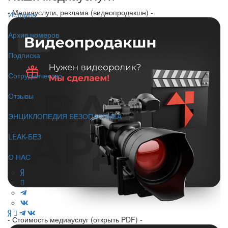
- Медиауслуги, реклама (видеопродакшн) -
История
Архив номеров
Подписка
Сотрудничество
Отзывы
ЭНЦИКЛОПЕДИЯ БЕЗОПАСНИКА
LEAK-БЕЗ
О НАС
- Стоимость медиауслуг (открыть PDF) -