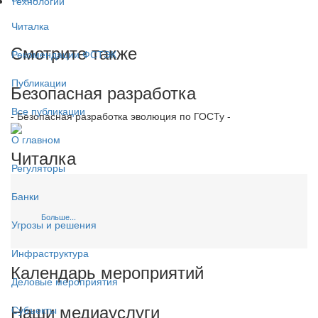
Технологии
Читалка
Смотрите также
Рекомендации ФСТЭК
Публикации
Безопасная разработка
Все публикации
- Безопасная разработка эволюция по ГОСТу -
О главном
Читалка
Регуляторы
Банки
Больше...
Угрозы и решения
Инфраструктура
Календарь мероприятий
Деловые мероприятия
Наши медиауслуги
Субъекты