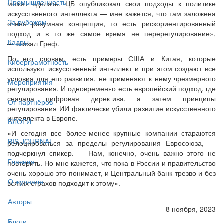
Промышленность
может сделать. ЦБ опубликовал свои подходы к политике
искусственного интеллекта — мне кажется, что там заложена
За рубежом
очень разумная концепция, то есть рискориентированный
подход и в то же самое время не перерегулирование»,
Кадры
— сказал Греф.
По его словам, есть примеры США и Китая, которые
Киберграмотность
используют искусственный интеллект и при этом создают все
условия для его развития, не применяют к нему чрезмерного
Мероприятия
регулирования. И одновременно есть европейский подход, где
сначала цифровая директива, а затем принципы
От партнёров
регулирования ИИ фактически убили развитие искусственного
интеллекта в Европе.
БЛОГИ
«И сегодня все более-менее крупные компании стараются
BIS JOURNAL
релоцироваться за пределы регулирования Евросоюза, —
подчеркнул спикер. — Нам, конечно, очень важно этого не
Главная
повторить. Но мне кажется, что пока в России и правительство
очень хорошо это понимает, и Центральный банк трезво и без
О журнале
всяких страхов подходит к этому».
Авторы
8 ноября, 2023
Блоги