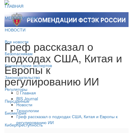
ГЛАВНАЯ
МЕРОПРИЯТИЯ
НОВОСТИ
Греф рассказал о
Все новости
подходах США, Китая и
Безопасникам
Европы к
Комментарии экспертов
регулированию ИИ
Законодательство
Регуляторы
Главная
BIS Journal
Персданные
Новости
Технологии
Биометрия
Греф рассказал о подходах США, Китая и Европы к
регулированию ИИ
Киберпреступность