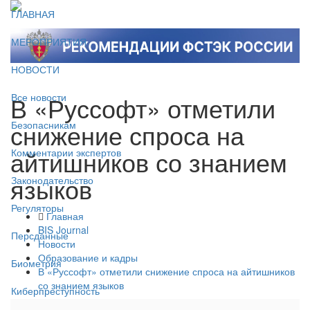
ГЛАВНАЯ
МЕРОПРИЯТИЯ
НОВОСТИ
В «Руссофт» отметили
Все новости
снижение спроса на
Безопасникам
айтишников со знанием
Комментарии экспертов
языков
Законодательство
Регуляторы
Главная
BIS Journal
Персданные
Новости
Образование и кадры
Биометрия
В «Руссофт» отметили снижение спроса на айтишников
со знанием языков
Киберпреступность