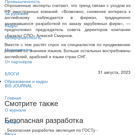
Промышленность
Опрошенные эксперты считают, что тренд связан с уходом из
РФ иностранных команий. «Возможно, снижение интереса к
За рубежом
английскому наблюдается в фирмах, традиционно
занимавшихся разработкой по заказу зарубежных фирм», —
Кадры
предположил председатель совета директоров компании
«Базальт СПО» Алексей Смирнов.
Киберграмотность
Вместе с тем растёт спрос на специалистов по продвижению
Мероприятия
решений со знанием языков. Больше остальных востребованы
английский, арабский и языки стран СНГ.
От партнёров
31 августа, 2023
БЛОГИ
Образование и кадры
BIS JOURNAL
Главная
Смотрите также
О журнале
Безопасная разработка
Авторы
- Безопасная разработка эволюция по ГОСТу -
Блоги