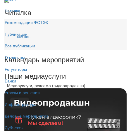
Читалка
Читалка
Рекомендации ФСТЭК
Публикации
Больше...
Все публикации
Календарь мероприятий
О главном
Регуляторы
Наши медиауслуги
Банки
- Медиауслуги, реклама (видеопродакшн) -
Угрозы и решения
Инфраструктура
Деловые мероприятия
Субъекты