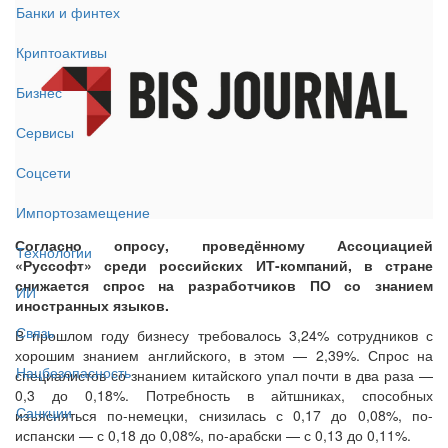
Банки и финтех
Криптоактивы
Бизнес
Сервисы
Соцсети
Импортозамещение
Согласно опросу, проведённому Ассоциацией
Технологии
«Руссофт» среди российских ИТ-компаний, в стране
снижается спрос на разработчиков ПО со знанием
ИИ
иностранных языков.
Связь
В прошлом году бизнесу требовалось 3,24% сотрудников с
хорошим знанием английского, в этом — 2,39%. Спрос на
Нацбезопасность
специалистов со знанием китайского упал почти в два раза —
0,3 до 0,18%. Потребность в айтшниках, способных
Санкции
изъясняться по-немецки, снизилась с 0,17 до 0,08%, по-
испански — с 0,18 до 0,08%, по-арабски — с 0,13 до 0,11%.