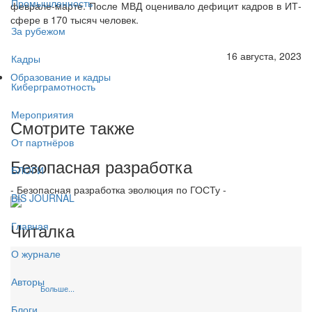
Промышленность
феврале-марте. После МВД оценивало дефицит кадров в ИТ-
сфере в 170 тысяч человек.
За рубежом
16 августа, 2023
Кадры
Образование и кадры
Киберграмотность
Мероприятия
Смотрите также
От партнёров
Безопасная разработка
БЛОГИ
- Безопасная разработка эволюция по ГОСТу -
BIS JOURNAL
Читалка
Главная
О журнале
Авторы
Больше...
Блоги