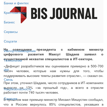
Банки и финтех
Криптоактивы
Бизнес
Сервисы
Соцсети
На совещании президента с кабмином министр
Импортозамещение
цифрового развития Максут Шадаев заявил о
существенной нехватке специалистов в ИТ-секторе.
Технологии
«Дефицит разработчиков мы оцениваем примерно в 500-700
ИИ
тысяч человек, которые нам нужны для того, чтобы
поддерживать высокие темпы развития отрасли», — сказал он.
Связь
При этом, уточнил Шадаев, число сотрудников в ИТ-компаниях
выросло на 13% «за прошлый год», а всего в отрасли
Нацбезопасность
работает почти 740 тысяч человек.
Санкции
В прошлом мае премьер-министр Михаил Мишустин сообщал,
что в Россию вернулось 85% специалистов, уехавших в