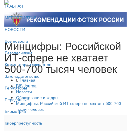
ГЛАВНАЯ
МЕРОПРИЯТИЯ
НОВОСТИ
Минцифры: Российской
Все новости
ИТ-сфере не хватает
Безопасникам
500-700 тысяч человек
Комментарии экспертов
Законодательство
Главная
BIS Journal
Регуляторы
Новости
Образование и кадры
Персданные
Минцифры: Российской ИТ-сфере не хватает 500-700
тысяч человек
Биометрия
Киберпреступность