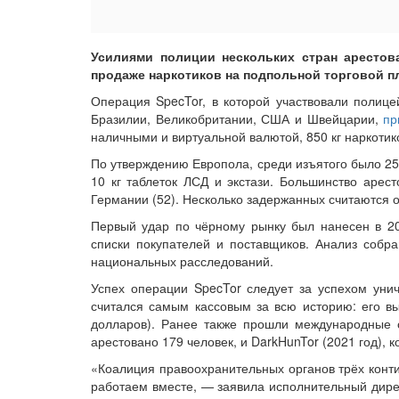
Усилиями полиции нескольких стран арестов
продаже наркотиков на подпольной торговой пл
Операция SpecTor, в которой участвовали полице
Бразилии, Великобритании, США и Швейцарии,
пр
наличными и виртуальной валютой, 850 кг наркотик
По утверждению Европола, среди изъятого было 258
10 кг таблеток ЛСД и экстази. Большинство арес
Германии (52). Несколько задержанных считаются 
Первый удар по чёрному рынку был нанесен в 20
списки покупателей и поставщиков. Анализ собр
национальных расследований.
Успех операции SpecTor следует за успехом уни
считался самым кассовым за всю историю: его вы
долларов). Ранее также прошли международные оп
арестовано 179 человек, и DarkHunTor (2021 год), 
«Коалиция правоохранительных органов трёх конти
работаем вместе, — заявила исполнительный дире