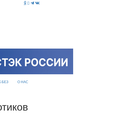
K-БЕЗ
О НАС
отиков