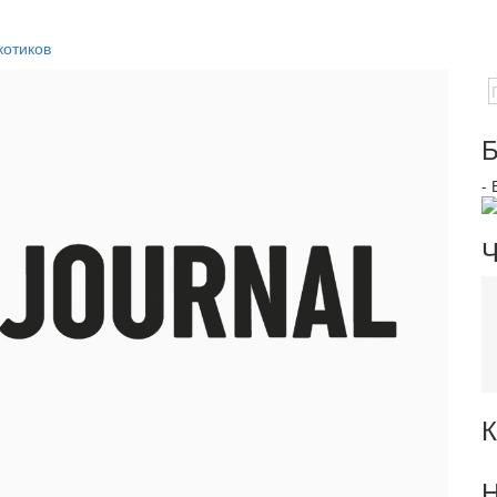
котиков
Б
-
Ч
К
Н