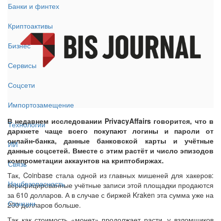
Банки и финтех
Криптоактивы
Бизнес
Сервисы
Соцсети
Импортозамещение
В недавнем исследовании PrivacyAffairs говорится, что в
Технологии
даркнете чаще всего покупают логины и пароли от
онлайн-банка, данные банковской карты и учётные
ИИ
данные соцсетей. Вместе с этим растёт и число эпизодов
компрометации аккаунтов на криптобиржах.
Связь
Так, Coinbase стала одной из главных мишеней для хакеров:
Нацбезопасность
верифицированные учётные записи этой площадки продаются
за 610 долларов. А в случае с биржей Kraken эта сумма уже на
Санкции
200 долларов больше.
Так как стоимость «монет» продолжает расти, у взломщиков