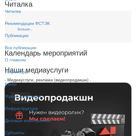
Читалка
Читалка
Рекомендации ФСТЭК
Больше...
Публикации
Все публикации
Календарь мероприятий
О главном
Наши медиауслуги
Регуляторы
- Медиауслуги, реклама (видеопродакшн) -
Банки
Угрозы и решения
Инфраструктура
Деловые мероприятия
Субъекты