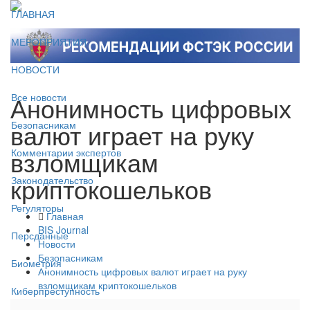
ГЛАВНАЯ
МЕРОПРИЯТИЯ
НОВОСТИ
Анонимность цифровых
Все новости
валют играет на руку
Безопасникам
взломщикам
Комментарии экспертов
криптокошельков
Законодательство
Регуляторы
Главная
BIS Journal
Персданные
Новости
Безопасникам
Биометрия
Анонимность цифровых валют играет на руку
взломщикам криптокошельков
Киберпреступность