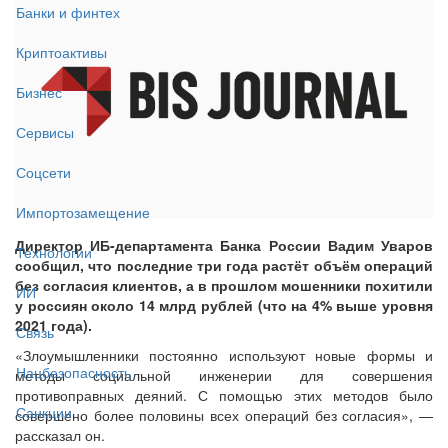
Банки и финтех
Криптоактивы
Бизнес
Сервисы
Соцсети
Импортозамещение
Директор ИБ-департамента Банка России Вадим Уваров
Технологии
сообщил, что последние три года растёт объём операций
без согласия клиентов, а в прошлом мошенники похитили
ИИ
у россиян около 14 млрд рублей (что на 4% выше уровня
2021 года).
Связь
«Злоумышленники постоянно используют новые формы и
Нацбезопасность
методы социальной инженерии для совершения
противоправных деяний. С помощью этих методов было
Санкции
совершено более половины всех операций без согласия», —
рассказал он.