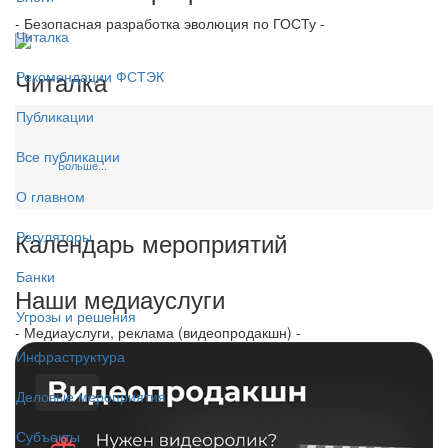
- Безопасная разработка эволюция по ГОСТу -
Читалка
Читалка
Рекомендации ФСТЭК
Публикации
Все публикации
Больше...
О главном
Календарь мероприятий
Регуляторы
Банки
Наши медиауслуги
Угрозы и решения
- Медиауслуги, реклама (видеопродакшн) -
Инфраструктура
Деловые мероприятия
Субъекты