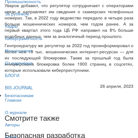
Промышленность
Уваров добавил, что регулятор сотрудничает с операторами
связи и направляет им сведения о скамерских телефонных
За рубежом
номерах. Так, в 2022 году ведомство передало в четыре раза
больше мошеннических номеров, чем годом ранее. А за
Кадры
первый квартал этого года ЦБ РФ направил на 8% больше
подобных данных, чем за аналогичный период прошлого.
Киберграмотность
Генпрокуратуру же регулятор за 2022 год проинформировал о
Мероприятия
более чем 10 тыс. мошеннических интернет-ресурсах — для
их последующей блокировки. Также за прошлый год была
От партнёров
инициирована блокировка более 1900 страниц в соцсетях,
которые использовали киберпреступники.
БЛОГИ
26 апреля, 2023
BIS JOURNAL
Безопасникам
Главная
О журнале
Смотрите также
Авторы
Безопасная разработка
Блоги