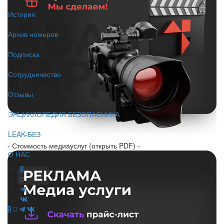
История
Архив номеров
Подписка
Сотрудничество
Отзывы
ЭНЦИКЛОПЕДИЯ БЕЗОПАСНИКА
LEAK-БЕЗ
- Стоимость медиауслуг (открыть PDF) -
О НАС