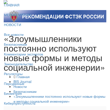
ГЛАВНАЯ
МЕРОПРИЯТИЯ
НОВОСТИ
«Злоумышленники
Все новости
постоянно используют
Безопасникам
новые формы и методы
Комментарии экспертов
социальной инженерии»
Законодательство
Регуляторы
Главная
BIS Journal
Персданные
Новости
Безопасникам
Биометрия
«Злоумышленники постоянно используют новые формы
и методы социальной инженерии»
Киберпреступность