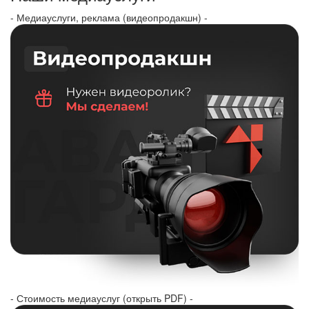
- Медиауслуги, реклама (видеопродакшн) -
- Стоимость медиауслуг (открыть PDF) -