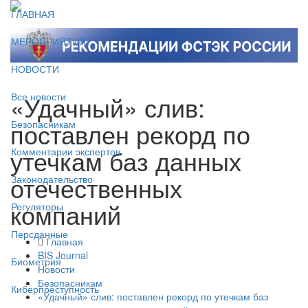
ГЛАВНАЯ
МЕРОПРИЯТИЯ
НОВОСТИ
«Удачный» слив:
Все новости
поставлен рекорд по
Безопасникам
утечкам баз данных
Комментарии экспертов
отечественных
Законодательство
компаний
Регуляторы
Персданные
Главная
BIS Journal
Биометрия
Новости
Безопасникам
Киберпреступность
«Удачный» слив: поставлен рекорд по утечкам баз