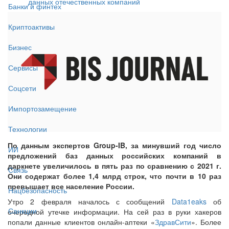
данных отечественных компаний
Банки и финтех
Криптоактивы
Бизнес
Сервисы
Соцсети
Импортозамещение
Технологии
По данным экспертов Group-IB, за минувший год число
ИИ
предложений баз данных российских компаний в
даркнете увеличилось в пять раз по сравнению с 2021 г.
Связь
Они содержат более 1,4 млрд строк, что почти в 10 раз
превышает все население России.
Нацбезопасность
Утро 2 февраля началось с сообщений
Data1eaks
об
Санкции
очередной утечке информации. На сей раз в руки хакеров
попали данные клиентов онлайн-аптеки «
ЗдравСити
». Более