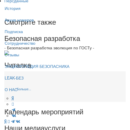
Персданные
История
Смотрите также
Архив номеров
Подписка
Безопасная разработка
Сотрудничество
- Безопасная разработка эволюция по ГОСТу -
Отзывы
Читалка
ЭНЦИКЛОПЕДИЯ БЕЗОПАСНИКА
LEAK-БЕЗ
Больше...
О НАС
Календарь мероприятий
Наши медиауслуги