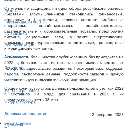
От утечек не защищена ни одна сфера российского бизнеса.
Читалка
Жертвами злоумышленников становились финансовые,
страховые и IT-компании, сервисы доставки, мобильные
Рекомендации ФСТЭК
операторы, онлайн-магазины, онлайн-кинотеатры,
развлекательные и образовательные порталы, предприятия
Публикации
питания, социальные сети, а также энергетические,
промышленные, туристические, строительные, транспортные
Все публикации
и медицинские компании.
О главном
Актуальность большинства опубликованных баз приходится на
2022 г., большая часть из них включают имена клиентов, их
Регуляторы
телефоны, адреса, даты рождения. Некоторые базы содержат
пароли, паспортные данные, подробности заказов и другую
Банки
чувствительную пользовательскую информацию.
Общее количество строк данных пользователей в утечках 2022
Угрозы и решения
г. составило 1,4 млрд, для сравнения в 2021 г. их
насчитывалось всего 33 млн.
Инфраструктура
Деловые мероприятия
2 февраля, 2023
Безопасникам
Субъекты