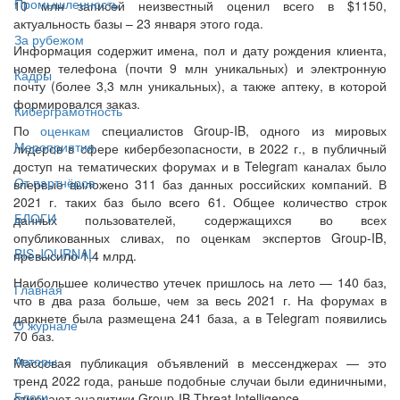
Промышленность
10 млн записей неизвестный оценил всего в $1150,
актуальность базы – 23 января этого года.
За рубежом
Информация содержит имена, пол и дату рождения клиента,
номер телефона (почти 9 млн уникальных) и электронную
Кадры
почту (более 3,3 млн уникальных), а также аптеку, в которой
формировался заказ.
Киберграмотность
По
оценкам
специалистов Group-IB, одного из мировых
Мероприятия
лидеров в сфере кибербезопасности, в 2022 г., в публичный
доступ на тематических форумах и в Telegram каналах было
От партнёров
впервые выложено 311 баз данных российских компаний. В
2021 г. таких баз было всего 61. Общее количество строк
БЛОГИ
данных пользователей, содержащихся во всех
опубликованных сливах, по оценкам экспертов Group-IB,
BIS JOURNAL
превысило 1,4 млрд.
Наибольшее количество утечек пришлось на лето — 140 баз,
Главная
что в два раза больше, чем за весь 2021 г. На форумах в
даркнете была размещена 241 база, а в Telegram появились
О журнале
70 баз.
Авторы
Массовая публикация объявлений в мессенджерах — это
тренд 2022 года, раньше подобные случаи были единичными,
Блоги
отмечают аналитики Group-IB Threat Intelligence.