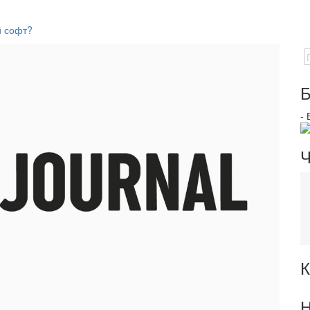
й софт?
Б
-
Ч
К
Н