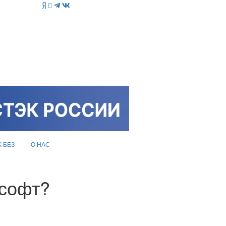
K-БЕЗ
О НАС
 софт?