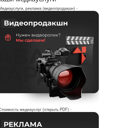
 Медиауслуги, реклама (видеопродакшн) -
Стоимость медиауслуг (открыть PDF) -