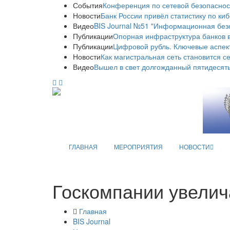
События
Конференция по сетевой безопаснос
Новости
Банк России привёл статистику по ки
Видео
BIS Journal №51 "Информационная без
Публикации
Опорная инфраструктура банков в
Публикации
Цифровой рубль. Ключевые аспек
Новости
Как магистральная сеть становится с
Видео
Вышел в свет долгожданный пятидесяты
ГЛАВНАЯ
МЕРОПРИЯТИЯ
НОВОСТИ
Госкомпании увелич
Главная
BIS Journal