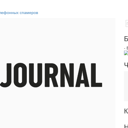
елефонных спамеров
Б
-
Ч
К
Н