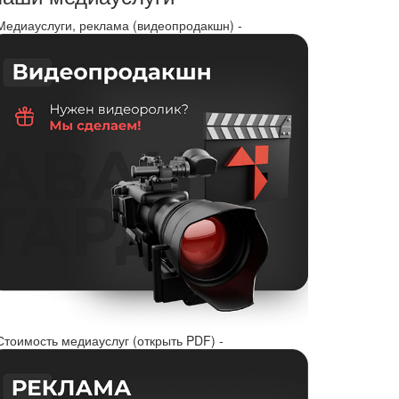
 Медиауслуги, реклама (видеопродакшн) -
Стоимость медиауслуг (открыть PDF) -