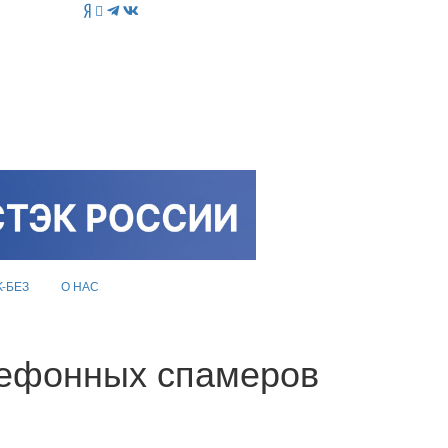
K-БЕЗ
О НАС
лефонных спамеров