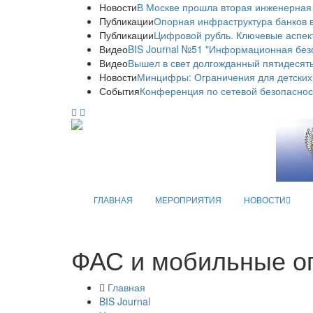
Новости
В Москве прошла вторая инженерная
Публикации
Опорная инфраструктура банков в
Публикации
Цифровой рубль. Ключевые аспек
Видео
BIS Journal №51 "Информационная без
Видео
Вышел в свет долгожданный пятидесяты
Новости
Минцифры: Ограничения для детских
События
Конференция по сетевой безопаснос
ГЛАВНАЯ
МЕРОПРИЯТИЯ
НОВОСТИ
ФАС и мобильные о
Главная
BIS Journal