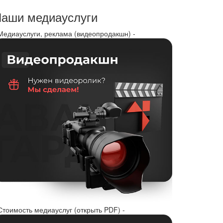
аши медиауслуги
 Медиауслуги, реклама (видеопродакшн) -
Стоимость медиауслуг (открыть PDF) -