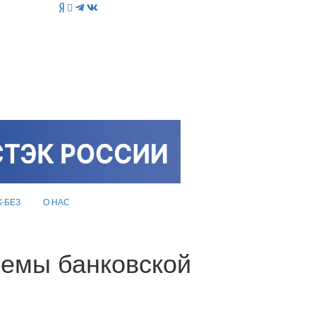
K-БЕЗ
О НАС
лемы банковской