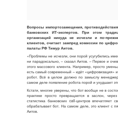
Вопросы импортозамещения, противодействия
банковских ИТ-экспертов. При этом трад
организаций никуда не исчезли и по-преж
клиентов, считает зампред комиссии по циф
палаты РФ Тимур Аитов.
«Проблемы не исчезли, они порой усугубились име
ни парадоксально, – сказал Аитов. – Первое и оч
этого массового клиента. Например, просто умень
есть самый современный – идёт «цифровизация» и 
робот. Всё в целом должно по замыслу менеджер
самом деле появление робота порой и ухудшает эт
Кстати, многие уверены, что бот вообще не в сос
практике просто превращается в заслон, через
статистика банковских call-центров впечатляе
обрабатывает бот. На самом деле, это клиент с п
Аитов.