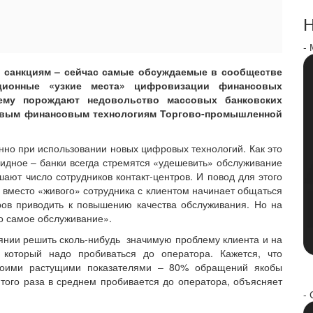
Н
-
 санкциям – сейчас самые обсуждаемые в сообществе
иционные «узкие места» цифровизации финансовых
нему порождают недовольство массовых банковских
ровым финансовым технологиям Торгово-промышленной
нно при использовании новых цифровых технологий. Как это
евидное – банки всегда стремятся «удешевить» обслуживание
шают число сотрудников контакт-центров. И повод для этого
вместо «живого» сотрудника с клиентом начинает общаться
ов приводить к повышению качества обслуживания. Но на
о самое обслуживание».
тоянии решить сколь-нибудь значимую проблему клиента и на
 который надо пробиваться до оператора. Кажется, что
т своими растущими показателями – 80% обращений якобы
ятого раза в среднем пробивается до оператора, объясняет
- 