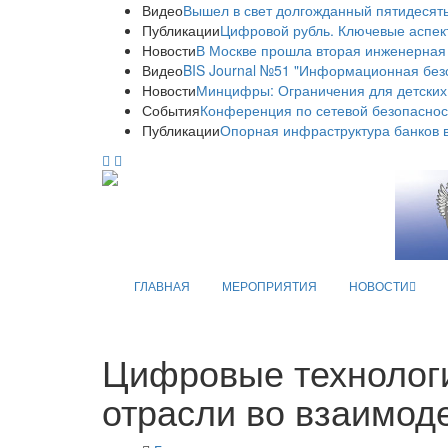
Видео
Вышел в свет долгожданный пятидесяты
Публикации
Цифровой рубль. Ключевые аспек
Новости
В Москве прошла вторая инженерная
Видео
BIS Journal №51 "Информационная без
Новости
Минцифры: Ограничения для детских
События
Конференция по сетевой безопаснос
Публикации
Опорная инфраструктура банков в
ГЛАВНАЯ
МЕРОПРИЯТИЯ
НОВОСТИ
Цифровые технологи
отрасли во взаимод