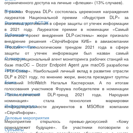
ограниченного доступа на личные «флешки» (13% случаев).
Читалка
В рамках Форума DLP+ состоялась церемония награждения
лауреатов Национальной премии «Индустрия DLP» за
Рекомендации ФСТЭК
значимые достижения в сфере защиты от утечек информации
в 2021 году. Лауреатом премии в номинации «Самый
Публикации
значимый проект внедрения DLP-системы» жюри признало
внедрение решения «СёрчИнформ КИБ» в авиакомпании
Все публикации
«Россия». Технологическим трендом 2021 года в сфере
защиты от утечек информации был назван самый
О главном
полнофункциональный агент мониторинга рабочих станций на
базе maсOC – Dozor Endpoint Agent для macOS разработки
Регуляторы
«РТК-Солар». Наибольший личный вклад в развитие отрасли
DLP в 2021 году, по мнению жюри, внесла президент группы
Банки
компаний InfoWatch Наталья Касперская. А по итогам
голосования участников Форума победителем в номинации
Угрозы и решения
«Технологический DLP-тренд 2021 года. Народная
номинация» стала технология маркировки
Инфраструктура
конфиденциальности документов в MSOffice компании
«СёрчИнформ».
Деловые мероприятия
Мероприятие открылось превью-дискуссией «Кому
принадлежит будущее». Ее участники поговорили о
Субъекты
настоящем и будущем российского общества и о месте