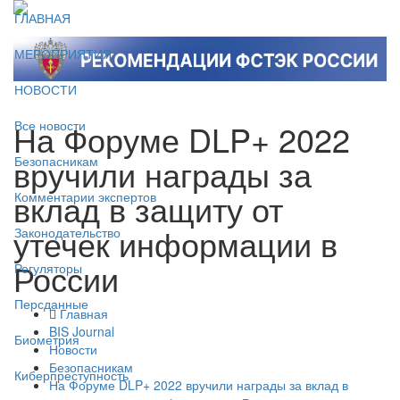
ГЛАВНАЯ
МЕРОПРИЯТИЯ
НОВОСТИ
На Форуме DLP+ 2022
Все новости
вручили награды за
Безопасникам
вклад в защиту от
Комментарии экспертов
утечек информации в
Законодательство
России
Регуляторы
Персданные
Главная
BIS Journal
Биометрия
Новости
Безопасникам
Киберпреступность
На Форуме DLP+ 2022 вручили награды за вклад в