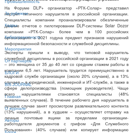
Промышленность
На Форуме DLP+ организатор «РТК-Солар» представил
За рубежом
портрет типичного нарушителя в российской организации.
Специалисты компании проанализировали обезличенные
Кадры
данные отчетов о пилотировании DLP-системы Solar Dozor
компании «РТК-Солар» более чем в 100 российских
Киберграмотность
организациях в 2021 годуна предмет признаков нарушений
информационной безопасности и служебной дисциплины.
Мероприятия
Эксперты пришли к выводу, что типовой нарушитель
служебной дисциплины в российской организации в 2021 году
От партнёров
– это женщина от 35 до 40 лет со средним стажем работы в
компании 6,5 лет. Нарушитель трудится преимущественно в
БЛОГИ
кадровой службе организации (около 20% случаев), а в 13%
случаев – в юридической, инженерной и ИТ-службе, а также в
BIS JOURNAL
сфере делопроизводства (помощник руководителя). Чаще
всего нарушителями становятся специалисты (48%
Главная
выявленных случаев). В течение рабочего дня нарушитель в
лучшем случае занят просмотром развлекательного контента
О журнале
(13% нарушений), а в худшем – осуществляет отправку на
личные почтовые ящики за пределами организации-
Авторы
работодателя документов с грифом «Для Служебного
Пользования» (40% случаев) или копирует информацию
Блоги