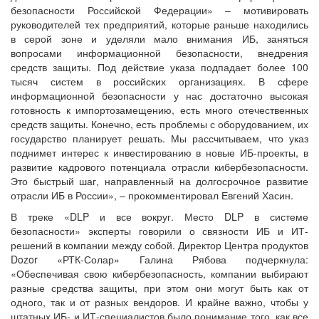
безопасности Российской Федерации» – мотивировать
руководителей тех предприятий, которые раньше находились
в серой зоне и уделяли мало внимания ИБ, заняться
вопросами информационной безопасности, внедрения
средств защиты. Под действие указа подпадает более 100
тысяч систем в российских организациях. В сфере
информационной безопасности у нас достаточно высокая
готовность к импортозамещению, есть много отечественных
средств защиты. Конечно, есть проблемы с оборудованием, их
государство планирует решать. Мы рассчитываем, что указ
поднимет интерес к инвестированию в новые ИБ-проекты, в
развитие кадрового потенциала отрасли кибербезопасности.
Это быстрый шаг, направленный на долгосрочное развитие
отрасли ИБ в России», – прокомментировал Евгений Хасин.
В треке «DLP и все вокруг. Место DLP в системе
безопасности» эксперты говорили о связности ИБ и ИТ-
решений в компании между собой. Директор Центра продуктов
Dozor «РТК-Солар» Галина Рябова подчеркнула:
«Обеспечивая свою кибербезопасность, компании выбирают
разные средства защиты, при этом они могут быть как от
одного, так и от разных вендоров. И крайне важно, чтобы у
штатных ИБ- и ИТ-специалистов было понимание того, как все