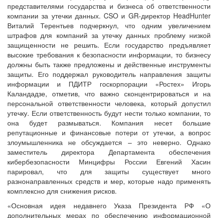
представителями государства и бизнеса об ответственности
компании за утечки данных. CSO и GR-директор HeadHunter
Виталий Терентьев подчеркнул, что одним увеличением
штрафов для компаний за утечку данных проблему низкой
защищенности не решить. Если государство предъявляет
высокие требования к безопасности информации, то бизнесу
должны быть также предложены и действенные инструменты
защиты. Его поддержал руководитель направления защиты
информации и ПДИТР госкорпорации «Ростех» Игорь
Каландадзе, отметив, что важно сконцентрироваться и на
персональной ответственности человека, который допустил
утечку. Если ответственность будут нести только компании, то
она будет размываться. Компания несет большие
репутационные и финансовые потери от утечки, а вопрос
злоумышленника не обсуждается – это неверно. Однако
заместитель директора Департамента обеспечения
кибербезопасности Минцифры России Евгений Хасин
парировал, что для защиты существует много
разнонаправленных средств и мер, которые надо применять
комплексно для снижения рисков.
«Основная идея недавнего Указа Президента РФ «О
дополнительных мерах по обеспечению информационной