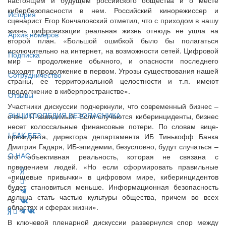
кибербезопасности в нем. Российский кинорежиссер и
История
сценарист Егор Кончаловский отметил, что с приходом в нашу
жизнь цифровизации реальная жизнь отнюдь не ушла на
Архив номеров
второй план. «Большой ошибкой было бы полагаться
исключительно на интернет, на возможности сетей. Цифровой
Подписка
мир – продолжение обычного, и опасности последнего
находят продолжение в первом. Угрозы существования нашей
Сотрудничество
страны, ее территориальной целостности и т.п. имеют
продолжение в киберпространстве».
Отзывы
Участники дискуссии подчеркнули, что современный бизнес –
ЭНЦИКЛОПЕДИЯ БЕЗОПАСНИКА
очень IT-зависимый. Если случаются киберинциденты, бизнес
несет колоссальные финансовые потери. По словам вице-
LEAK-БЕЗ
президента, директора департамента ИБ Тинькофф Банка
Дмитрия Гадаря, ИБ-эпидемии, безусловно, будут случаться –
О НАС
это объективная реальность, которая не связана с
поведением людей. «Но если сформировать правильные
«пищевые привычки» в цифровом мире, киберинцидентов
будет становиться меньше. Информационная безопасность
должна стать частью культуры общества, причем во всех
областях и сферах жизни».
В ключевой пленарной дискуссии развернулся спор между