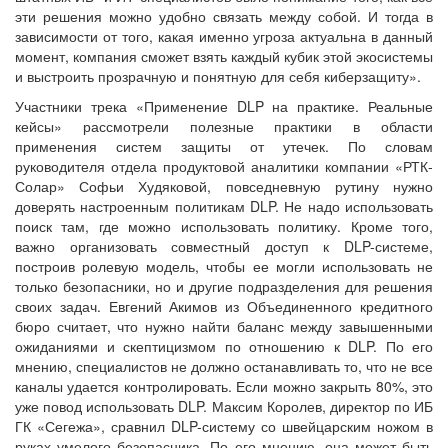
эти решения можно удобно связать между собой. И тогда в
зависимости от того, какая именно угроза актуальна в данный
момент, компания сможет взять каждый кубик этой экосистемы
и выстроить прозрачную и понятную для себя киберзащиту».
Участники трека «Применение DLP на практике. Реальные
кейсы» рассмотрели полезные практики в области
применения систем защиты от утечек. По словам
руководителя отдела продуктовой аналитики компании «РТК-
Солар» Софьи Худяковой, повседневную рутину нужно
доверять настроенным политикам DLP. Не надо использовать
поиск там, где можно использовать политику. Кроме того,
важно организовать совместный доступ к DLP-системе,
построив ролевую модель, чтобы ее могли использовать не
только безопасники, но и другие подразделения для решения
своих задач. Евгений Акимов из Объединенного кредитного
бюро считает, что нужно найти баланс между завышенными
ожиданиями и скептицизмом по отношению к DLP. По его
мнению, специалистов не должно останавливать то, что не все
каналы удается контролировать. Если можно закрыть 80%, это
уже повод использовать DLP. Максим Королев, директор по ИБ
ГК «Сегежа», сравнил DLP-систему со швейцарским ножом в
руках умелого безопасника. По его мнению, она может быть