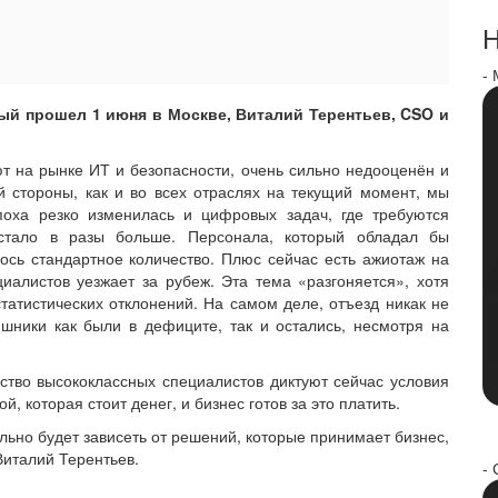
Н
-
рый прошел 1 июня в Москве, Виталий Терентьев, CSO и
т на рынке ИТ и безопасности, очень сильно недооценён и
ой стороны, как и во всех отраслях на текущий момент, мы
оха резко изменилась и цифровых задач, где требуются
 стало в разы больше. Персонала, который обладал бы
ось стандартное количество. Плюс сейчас есть ажиотаж на
иалистов уезжает за рубеж. Эта тема «разгоняется», хотя
 статистических отклонений. На самом деле, отъезд никак не
ишники как были в дефиците, так и остались, несмотря на
ство высококлассных специалистов диктуют сейчас условия
й, которая стоит денег, и бизнес готов за это платить.
ильно будет зависеть от решений, которые принимает бизнес,
Виталий Терентьев.
- 