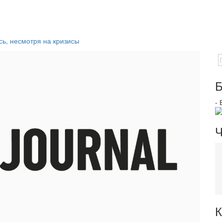
сь, несмотря на кризисы
Б
-
Ч
К