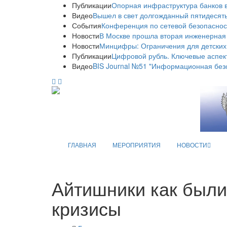
Публикации
Опорная инфраструктура банков в
Видео
Вышел в свет долгожданный пятидесяты
События
Конференция по сетевой безопаснос
Новости
В Москве прошла вторая инженерная
Новости
Минцифры: Ограничения для детских
Публикации
Цифровой рубль. Ключевые аспек
Видео
BIS Journal №51 "Информационная без
ГЛАВНАЯ
МЕРОПРИЯТИЯ
НОВОСТИ
Айтишники как были 
кризисы