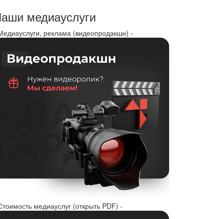
аши медиауслуги
 Медиауслуги, реклама (видеопродакшн) -
Стоимость медиауслуг (открыть PDF) -