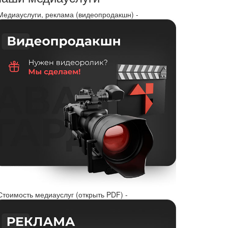
 Медиауслуги, реклама (видеопродакшн) -
Стоимость медиауслуг (открыть PDF) -