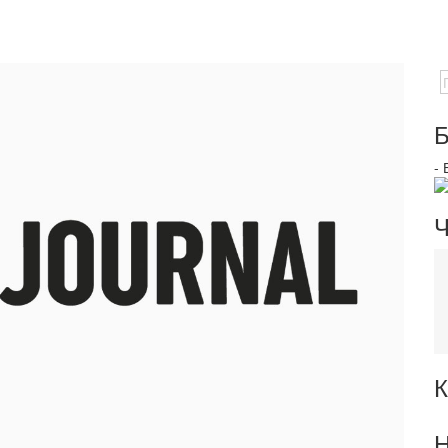
Б
-
Ч
К
Н