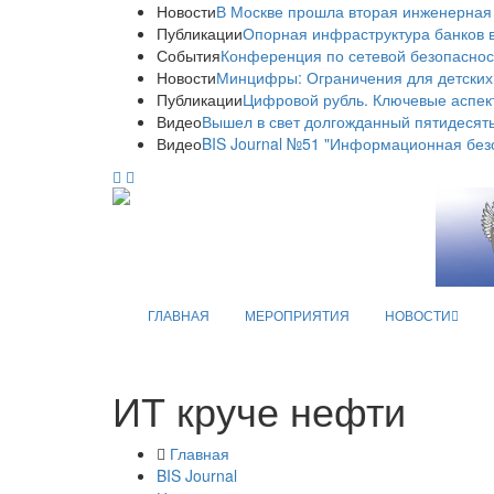
Новости
В Москве прошла вторая инженерная
Публикации
Опорная инфраструктура банков в
События
Конференция по сетевой безопаснос
Новости
Минцифры: Ограничения для детских
Публикации
Цифровой рубль. Ключевые аспек
Видео
Вышел в свет долгожданный пятидесяты
Видео
BIS Journal №51 "Информационная без
ГЛАВНАЯ
МЕРОПРИЯТИЯ
НОВОСТИ
ИТ круче нефти
Главная
BIS Journal