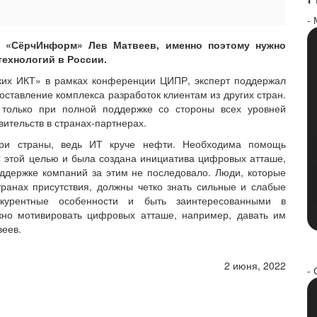
-
в «СёрчИнформ» Лев Матвеев, именно поэтому нужно
ехнологий в России.
ских ИКТ» в рамках конференции ЦИПР, эксперт поддержал
ставление комплекса разработок клиентам из других стран.
 только при полной поддержке со стороны всех уровней
вительств в странах-партнерах.
три страны, ведь ИТ круче нефти. Необходима помощь
 С этой целью и была создана инициатива цифровых атташе,
оддержке компаний за этим не последовало. Люди, которые
транах присутствия, должны четко знать сильные и слабые
курентные особенности и быть заинтересованными в
жно мотивировать цифровых атташе, например, давать им
веев.
2 июня, 2022
- 