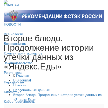
ГЛАВНАЯ
МЕРОПРИЯТИЯ
НОВОСТИ
Второе блюдо.
Все новости
Продолжение истории
Безопасникам
утечки данных из
Комментарии экспертов
«Яндекс.Еды»
Законодательство
Регуляторы
Главная
BIS Journal
Персданные
Новости
Персональные данные
Биометрия
Второе блюдо. Продолжение истории утечки данных из
«Яндекс.Еды»
Киберпреступность