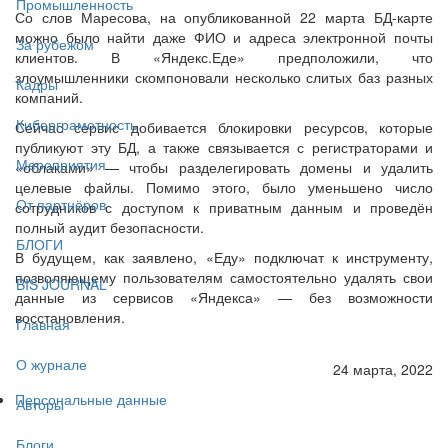
Промышленность
Со слов Маресова, на опубликованной 22 марта БД-карте
можно было найти даже ФИО и адреса электронной почты
За рубежом
клиентов. В «Яндекс.Еде» предположили, что
злоумышленники скомпоновали несколько слитых баз разных
Кадры
компаний.
Киберграмотность
Сейчас сервис добивается блокировки ресурсов, которые
публикуют эту БД, а также связывается с регистраторами и
Мероприятия
«облаками» — чтобы разделегировать домены и удалить
целевые файлы. Помимо этого, было уменьшено число
От партнёров
сотрудников с доступом к приватным данным и проведён
полный аудит безопасности.
БЛОГИ
В будущем, как заявлено, «Еду» подключат к инструменту,
позволяющему пользователям самостоятельно удалять свои
BIS JOURNAL
данные из сервисов «Яндекса» — без возможности
восстановления.
Главная
О журнале
24 марта, 2022
Персональные данные
Авторы
Блоги