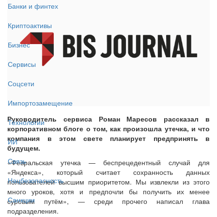
Банки и финтех
Криптоактивы
Бизнес
Сервисы
Соцсети
Импортозамещение
Руководитель сервиса Роман Маресов рассказал в
Технологии
корпоративном блоге о том, как произошла утечка, и что
компания в этом свете планирует предпринять в
ИИ
будущем.
Связь
«Февральская утечка — беспрецедентный случай для
«Яндекса», который считает сохранность данных
Нацбезопасность
пользователей высшим приоритетом. Мы извлекли из этого
много уроков, хотя и предпочли бы получить их менее
Санкции
суровым путём», — среди прочего написал глава
подразделения.