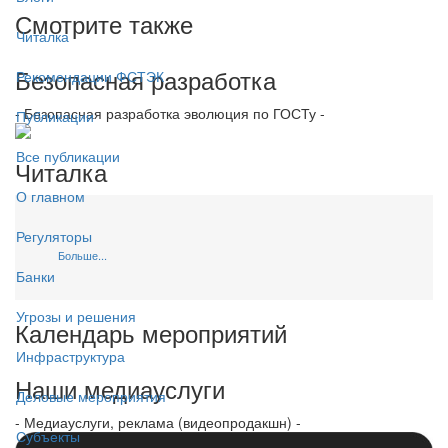
Смотрите также
Читалка
Безопасная разработка
Рекомендации ФСТЭК
- Безопасная разработка эволюция по ГОСТу -
Публикации
Все публикации
Читалка
О главном
Регуляторы
Больше...
Банки
Угрозы и решения
Календарь мероприятий
Инфраструктура
Наши медиауслуги
Деловые мероприятия
- Медиауслуги, реклама (видеопродакшн) -
Субъекты