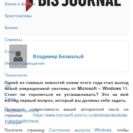
Банки и финтех
Криптоактивы
Бизнес
Сервисы
Соцсети
Владимир Безмалый
Импортозамещение
Технологии
Одной из главных новостей осени этого года стал выход
ИИ
новой операционной системы от Microsoft – Windows 11.
Стоит ли торопиться ее устанавливать? Это на мой
Связь
взгляд первый вопрос, который вы должны себе задать.
Проверьте совместимость вашей аппаратной части на
Нацбезопасность
странице
https://www.microsoft.com/ru-ru/windows/windows-
11#pchealthcheck
.
Санкции
Посетите страницу
Состояние выпуска Windows
, чтобы