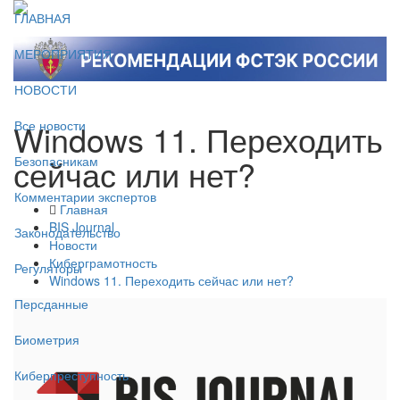
ГЛАВНАЯ
МЕРОПРИЯТИЯ
НОВОСТИ
Windows 11. Переходить
Все новости
сейчас или нет?
Безопасникам
Комментарии экспертов
Главная
BIS Journal
Законодательство
Новости
Киберграмотность
Регуляторы
Windows 11. Переходить сейчас или нет?
Персданные
Биометрия
Киберпреступность