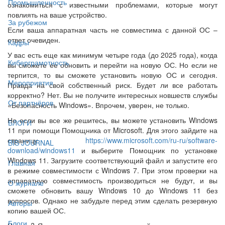
Промышленность
ознакомиться с известными проблемами, которые могут
повлиять на ваше устройство.
За рубежом
Если ваша аппаратная часть не совместима с данной ОС –
ответ очевиден.
Кадры
У вас есть еще как минимум четыре года (до 2025 года), когда
Киберграмотность
вы сможете ее обновить и перейти на новую ОС. Но если не
терпится, то вы сможете установить новую ОС и сегодня.
Мероприятия
Правда на свой собственный риск. Будет ли все работать
корректно? Нет. Вы не получите интересных новшеств службы
От партнёров
«Безопасность Windows». Впрочем, уверен, не только.
Но если вы все же решитесь, вы можете установить Windows
БЛОГИ
11 при помощи Помощника от Microsoft. Для этого зайдите на
страницу
https://www.microsoft.com/ru-ru/software-
BIS JOURNAL
download/windows11
и выберите Помощник по установке
Windows 11. Загрузите соответствующий файл и запустите его
Главная
в режиме совместимости с Windows 7. При этом проверки на
аппаратную совместимость производиться не будут, и вы
О журнале
сможете обновить вашу Windows 10 до Windows 11 без
вопросов. Однако не забудьте перед этим сделать резервную
Авторы
копию вашей ОС.
Блоги