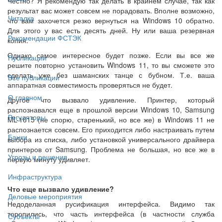
Честно? Я рекомендую так делать в крайнем случае, так как
результат вас может совсем не порадовать. Вполне возможно,
Читалка
что вам захочется резко вернуться на Windows 10 обратно.
Для этого у вас есть десять дней. Ну или ваша резервная
Рекомендации ФСТЭК
копия.
Однако самое интересное будет позже. Если вы все же
Публикации
решите повторно установить Windows 11, то вы сможете это
сделать уже без шаманских танце с бубном. Т.е. ваша
Все публикации
аппаратная совместимость проверяться не будет.
О главном
Другое что вызвало удивление. Принтер, который
распознавался еще в прошлой версии Windows 10, Samsung
Регуляторы
ML-1615 (не спорю, старенький, но все же) в Windows 11 не
распознается совсем. Его приходится либо настраивать путем
Банки
выбора из списка, либо установкой универсального драйвера
принтеров от Samsung. Проблема не большая, но все же в
Угрозы и решения
первую минуту удивляет.
Инфраструктура
Что еще вызвало удивление?
Деловые мероприятия
Недоделанная русификация интерфейса. Видимо так
торопились, что часть интерфейса (в частности служба
Субъекты