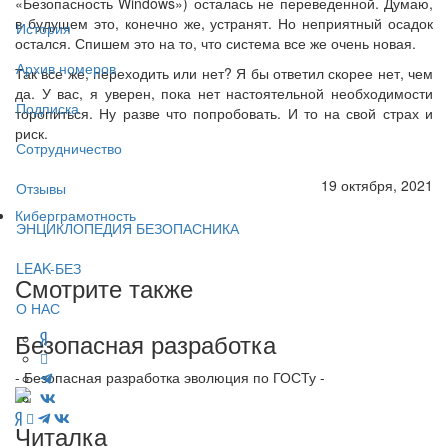
«Безопасность Windows») осталась не переведенной. Думаю,
в будущем это, конечно же, устранят. Но неприятный осадок
История
остался. Спишем это на то, что система все же очень новая.
Архив номеров
Так все же, переходить или нет? Я бы ответил скорее нет, чем
да. У вас, я уверен, пока нет настоятельной необходимости
Подписка
торопиться. Ну разве что попробовать. И то на свой страх и
риск.
Сотрудничество
19 октября, 2021
Отзывы
Киберграмотность
ЭНЦИКЛОПЕДИЯ БЕЗОПАСНИКА
LEAK-БЕЗ
Смотрите также
О НАС
Безопасная разработка
- Безопасная разработка эволюция по ГОСТу -
Читалка