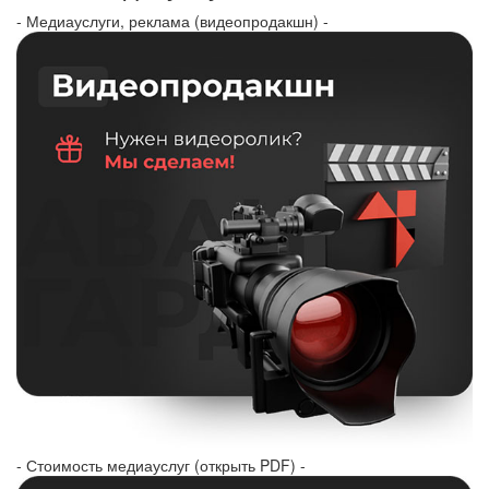
- Медиауслуги, реклама (видеопродакшн) -
- Стоимость медиауслуг (открыть PDF) -