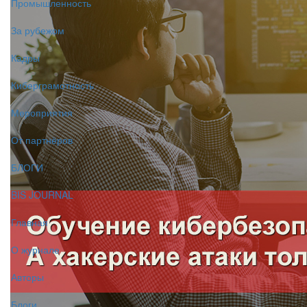
Промышленность
За рубежом
Кадры
Киберграмотность
Мероприятия
От партнёров
БЛОГИ
BIS JOURNAL
Главная
О журнале
Авторы
Блоги