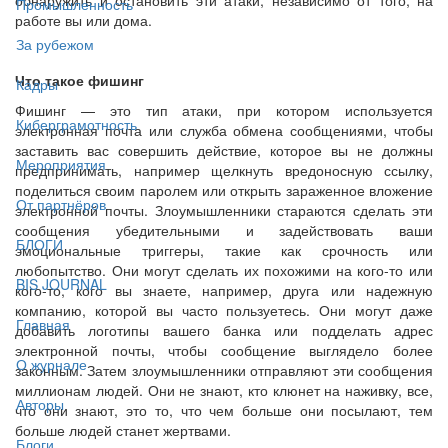
Промышленность
работе вы или дома.
За рубежом
Что такое фишинг
Кадры
Фишинг — это тип атаки, при котором используется
Киберграмотность
электронная почта или служба обмена сообщениями, чтобы
заставить вас совершить действие, которое вы не должны
Мероприятия
предпринимать, например щелкнуть вредоносную ссылку,
поделиться своим паролем или открыть зараженное вложение
От партнёров
электронной почты. Злоумышленники стараются сделать эти
сообщения убедительными и задействовать ваши
БЛОГИ
эмоциональные триггеры, такие как срочность или
любопытство. Они могут сделать их похожими на кого-то или
BIS JOURNAL
кого-то, кого вы знаете, например, друга или надежную
компанию, которой вы часто пользуетесь. Они могут даже
Главная
добавить логотипы вашего банка или подделать адрес
электронной почты, чтобы сообщение выглядело более
О журнале
законным. Затем злоумышленники отправляют эти сообщения
миллионам людей. Они не знают, кто клюнет на наживку, все,
Авторы
что они знают, это то, что чем больше они посылают, тем
больше людей станет жертвами.
Блоги