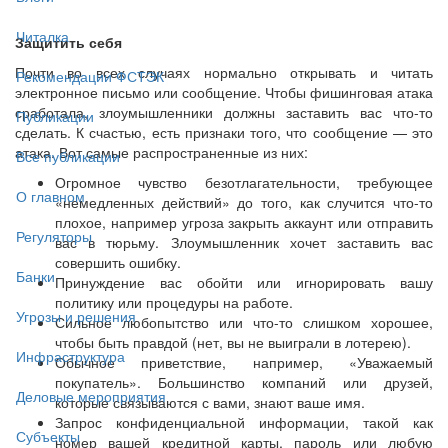
Читалка
Защитить себя
Почти во всех случаях нормально открывать и читать
Рекомендации ФСТЭК
электронное письмо или сообщение. Чтобы фишинговая атака
сработала, злоумышленники должны заставить вас что-то
Публикации
сделать. К счастью, есть признаки того, что сообщение — это
атака. Вот самые распространенные из них:
Все публикации
Огромное чувство безотлагательности, требующее
О главном
«немедленных действий» до того, как случится что-то
плохое, например угроза закрыть аккаунт или отправить
Регуляторы
вас в тюрьму. Злоумышленник хочет заставить вас
совершить ошибку.
Банки
Принуждение вас обойти или игнорировать вашу
политику или процедуры на работе.
Угрозы и решения
Сильное любопытство или что-то слишком хорошее,
чтобы быть правдой (нет, вы не выиграли в лотерею).
Инфраструктура
Обычное приветствие, например, «Уважаемый
покупатель». Большинство компаний или друзей,
Деловые мероприятия
которые связываются с вами, знают ваше имя.
Запрос конфиденциальной информации, такой как
Субъекты
номер вашей кредитной карты, пароль или любую