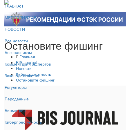
ГЛАВНАЯ
МЕРОПРИЯТИЯ
НОВОСТИ
Остановите фишинг
Все новости
Безопасникам
Главная
BIS Journal
Комментарии экспертов
Новости
Киберграмотность
Законодательство
Остановите фишинг
Регуляторы
Персданные
Биометрия
Киберпреступность