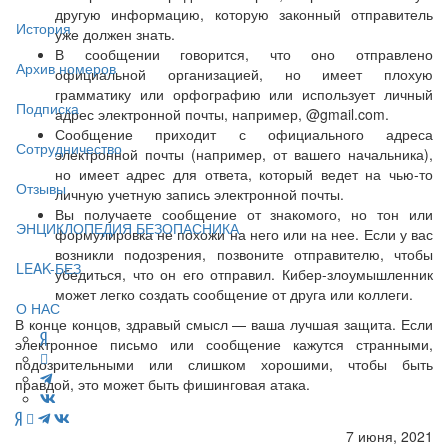
другую информацию, которую законный отправитель
История
уже должен знать.
В сообщении говорится, что оно отправлено
Архив номеров
официальной организацией, но имеет плохую
грамматику или орфографию или использует личный
Подписка
адрес электронной почты, например, @gmail.com.
Сообщение приходит с официального адреса
Сотрудничество
электронной почты (например, от вашего начальника),
но имеет адрес для ответа, который ведет на чью-то
Отзывы
личную учетную запись электронной почты.
Вы получаете сообщение от знакомого, но тон или
ЭНЦИКЛОПЕДИЯ БЕЗОПАСНИКА
формулировка не похожи на него или на нее. Если у вас
возникли подозрения, позвоните отправителю, чтобы
LEAK-БЕЗ
убедиться, что он его отправил. Кибер-злоумышленник
может легко создать сообщение от друга или коллеги.
О НАС
В конце концов, здравый смысл — ваша лучшая защита. Если
электронное письмо или сообщение кажутся странными,
подозрительными или слишком хорошими, чтобы быть
правдой, это может быть фишинговая атака.
7 июня, 2021