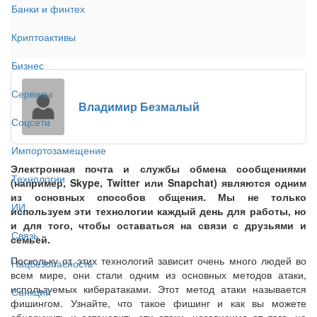
Банки и финтех
Криптоактивы
Бизнес
Сервисы
Владимир Безмалый
Соцсети
Импортозамещение
Электронная почта и службы обмена сообщениями
Технологии
(например, Skype, Twitter или Snapchat) являются одним
из основных способов общения. Мы не только
ИИ
используем эти технологии каждый день для работы, но
и для того, чтобы оставаться на связи с друзьями и
Связь
семьей.
Поскольку от этих технологий зависит очень много людей во
Нацбезопасность
всем мире, они стали одним из основных методов атаки,
используемых кибератаками. Этот метод атаки называется
Санкции
фишингом. Узнайте, что такое фишинг и как вы можете
обнаружить и остановить эти атаки, независимо от того, на