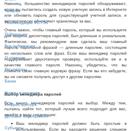
Наконец, большинство менеджеров паролей обнаруживают,
когда вы пытаетесь создать новую учетную запись в Интернете
Читалка
или обновить пароль для существующей учетной записи, и
автоматически обновляют хранилище за вас.
Рекомендации ФСТЭК
Очень важно, чтобы главный пароль, который вы используете
Публикации
для защиты диспетчера паролей, был длинным и уникальным.
Фактически, мы рекомендуем вам сделать ваш главный
Все публикации
пароль парольной фразой — длинным паролем, состоящим
из нескольких слов или фраз. Если ваш менеджер паролей
О главном
поддерживает двухэтапную проверку, используйте ее и в
качестве главного пароля. Наконец, убедитесь, что вы
Регуляторы
помните свою главную кодовую фразу. Если вы его забудете,
вы не сможете получить доступ к другим паролям.
Банки
Угрозы и решения
Выбор менеджера паролей
Есть много менеджеров паролей на выбор. Между тем,
Инфраструктура
пытаясь найти тот, который лучше всего подходит для вас,
имейте в виду следующее:
Деловые мероприятия
Ваш менеджер паролей должен быть простым в
Субъекты
использовании. Если вы находите решение слишком