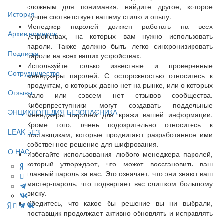
сложным для понимания, найдите другое, которое
История
лучше соответствует вашему стилю и опыту.
Менеджер паролей должен работать на всех
Архив номеров
устройствах, на которых вам нужно использовать
пароли. Также должно быть легко синхронизировать
Подписка
пароли на всех ваших устройствах.
Используйте только известные и проверенные
Сотрудничество
менеджеры паролей. С осторожностью относитесь к
продуктам, о которых давно нет на рынке, или о которых
Отзывы
мало или совсем нет отзывов сообщества.
Киберпреступники могут создавать поддельные
ЭНЦИКЛОПЕДИЯ БЕЗОПАСНИКА
менеджеры паролей для кражи вашей информации.
Кроме того, очень подозрительно относитесь к
LEAK-БЕЗ
поставщикам, которые продвигают разработанное ими
собственное решение для шифрования.
О НАС
Избегайте использования любого менеджера паролей,
который утверждает, что может восстановить ваш
главный пароль за вас. Это означает, что они знают ваш
мастер-пароль, что подвергает вас слишком большому
риску.
Убедитесь, что какое бы решение вы ни выбрали,
поставщик продолжает активно обновлять и исправлять