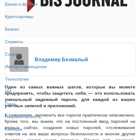
Банки и финтех
Криптоактивы
Бизнес
Сервисы
Соцсети
Владимир Безмалый
Импортозамещение
Технологии
Один из самых важных шагов, которые вы можете
ИИ
предпринять, чтобы защитить себя, — это использовать
уникальный надежный пароль для каждой из ваших
Связь
учетных записей и приложений.
К сожалению, запомнить все пароли практически невозможно.
Нацбезопасность
Кроме того, мы знаем, что на постоянный ввод паролей на
разных сайтах, создание новых паролей, отслеживание
Санкции
ответов на все ваши вопросы безопасности и многие другие
факторы уходит много времени. Однако есть решение,