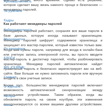
Промышленность
которое сделает вашу жизнь намного проще и безопаснее —
менеджеры паролей.
За рубежом
Кадры
Как работают менеджеры паролей
Киберграмотность
Менеджеры паролей работают, сохраняя все ваши пароли в
базе данных, которую иногда называют хранилищем.
Мероприятия
Менеджер паролей шифрует содержимое хранилища и
защищает его мастер-паролем, который известен только вам.
От партнёров
Когда вам нужны пароли, например для входа в онлайн-банк
или учетную запись электронной почты, вы просто вводите
БЛОГИ
мастер-пароль в диспетчер паролей, чтобы разблокировать
хранилище. Менеджер паролей автоматически найдет
BIS JOURNAL
правильный пароль и безопасно зарегистрирует вас на веб-
сайте. Вам больше не нужно запоминать пароли или вручную
Главная
входить в свои учетные записи.
Кроме того, большинство менеджеров паролей включают
О журнале
возможность автоматической синхронизации между
несколькими устройствами. Таким образом, когда вы
Авторы
обновляете пароль на своем ноутбуке, эти изменения
синхронизируются со всеми вашими другими устройствами.
Блоги