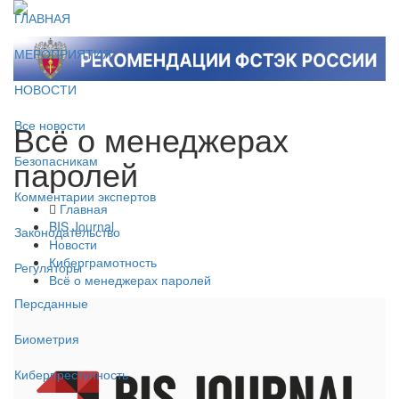
ГЛАВНАЯ
МЕРОПРИЯТИЯ
НОВОСТИ
Всё о менеджерах
Все новости
паролей
Безопасникам
Комментарии экспертов
Главная
BIS Journal
Законодательство
Новости
Киберграмотность
Регуляторы
Всё о менеджерах паролей
Персданные
Биометрия
Киберпреступность