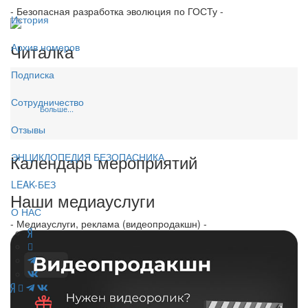
- Безопасная разработка эволюция по ГОСТу -
История
Читалка
Архив номеров
Подписка
Сотрудничество
Больше...
Отзывы
Календарь мероприятий
ЭНЦИКЛОПЕДИЯ БЕЗОПАСНИКА
LEAK-БЕЗ
Наши медиауслуги
О НАС
- Медиауслуги, реклама (видеопродакшн) -