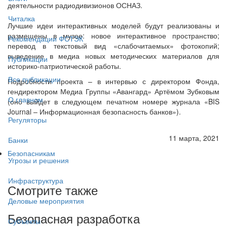
деятельности радиодивизионов ОСНАЗ.
Читалка
Лучшие идеи интерактивных моделей будут реализованы и
размещены в музее: новое интерактивное пространство;
Рекомендации ФСТЭК
перевод в текстовый вид «слабочитаемых» фотокопий;
выведение в медиа новых методических материалов для
Публикации
историко-патриотической работы.
Все публикации
Подробности проекта – в интервью с директором Фонда,
гендиректором Медиа Группы «Авангард» Артёмом Зубковым
О главном
(оно выйдет в следующем печатном номере журнала «BIS
Journal – Информационная безопасность банков»).
Регуляторы
11 марта, 2021
Банки
Безопасникам
Угрозы и решения
Инфраструктура
Смотрите также
Деловые мероприятия
Безопасная разработка
Субъекты