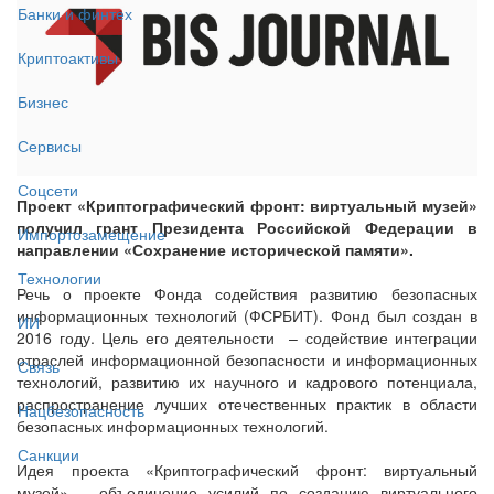
Банки и финтех
Криптоактивы
Бизнес
Сервисы
Соцсети
Проект «Криптографический фронт: виртуальный музей»
получил грант Президента Российской Федерации в
Импортозамещение
направлении «Сохранение исторической памяти».
Технологии
Речь о проекте Фонда содействия развитию безопасных
информационных технологий (ФСРБИТ). Фонд был создан в
ИИ
2016 году. Цель его деятельности – содействие интеграции
отраслей информационной безопасности и информационных
Связь
технологий, развитию их научного и кадрового потенциала,
распространение лучших отечественных практик в области
Нацбезопасность
безопасных информационных технологий.
Санкции
Идея проекта «Криптографический фронт: виртуальный
музей» – объединение усилий по созданию виртуального