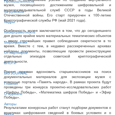
Промышленность
музея, посвящённого достижениям шифровальной и
радиоразведывательной служб СССР в годы Великой
За рубежом
Отечественной войны. Его старт приурочен к 100-летию
Криптографической службы РФ (май 2021 года).
Кадры
Особенность музея заключается в том, что до сегодняшнего
Киберграмотность
дня дошло крайне мало материальных тематических объектов
– ввиду строжайших правил соблюдения секретности в то
Мероприятия
время. Вместе с тем, в недавно рассекреченных архивах
найдены документы, позволяющие провести реконструкцию
От партнёров
отдельных эпизодов советской криптографической
деятельности.
БЛОГИ
Проект призван вдохновить старшеклассников на поиск
BIS JOURNAL
документальных материалов для экспозиции музея с
помощью портала «Память народа». В рамках проекта будут
Главная
проведены три конкурса проектно-исследовательских работ
«Шифры Победы», «Математика шифров Победы» и «Эфир
О журнале
Победы».
Авторы
Результатами конкурсных работ станут подборки документов о
практиках шифрования сведений в боевых условиях и о
Блоги