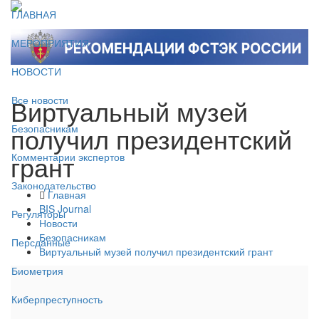
ГЛАВНАЯ
МЕРОПРИЯТИЯ
НОВОСТИ
Виртуальный музей
Все новости
получил президентский
Безопасникам
грант
Комментарии экспертов
Законодательство
Главная
BIS Journal
Регуляторы
Новости
Безопасникам
Персданные
Виртуальный музей получил президентский грант
Биометрия
Киберпреступность