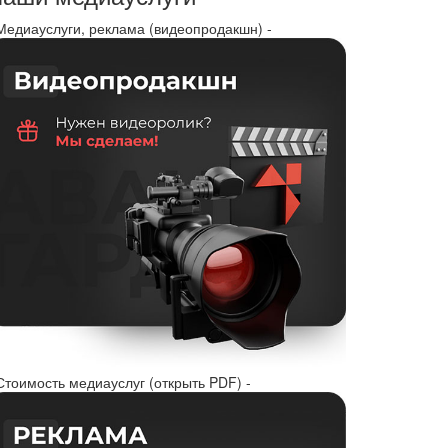
 Медиауслуги, реклама (видеопродакшн) -
Стоимость медиауслуг (открыть PDF) -