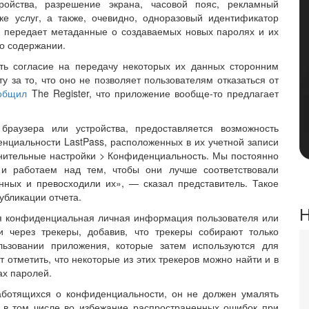
ройства, разрешение экрана, часовой пояс, рекламный
е услуг, а также, очевидно, одноразовый идентификатор
о передает метаданные о создаваемых новых паролях и их
 о содержании.
ать согласие на передачу некоторых их данных сторонним
у за то, что оно не позволяет пользователям отказаться от
общил
The Register, что приложение вообще-то предлагает
браузера или устройства, предоставляется возможность
денциальности LastPass, расположенных в их учетной записи
лнительные настройки > Конфиденциальность. Мы постоянно
и работаем над тем, чтобы они лучше соответствовали
ных и превосходили их», — сказал представитель. Такое
убликации отчета.
Н
кая конфиденциальная личная информация пользователя или
 через трекеры, добавив, что трекеры собирают только
льзовании приложения, которые затем используются для
 отметить, что некоторые из этих трекеров можно найти и в
ах паролей.
заботящихся о конфиденциальности, он не должен умалять
 в том числе во избежание распространенных ошибок при