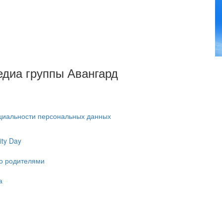
Медиа группы Авангард
циальности персональных данных
ty Day
ко родителями
а