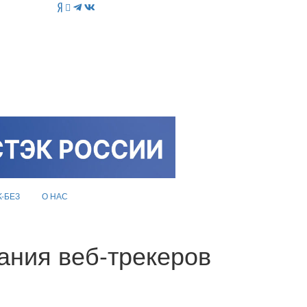
K-БЕЗ
О НАС
ания веб-трекеров