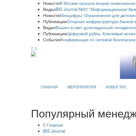
Новости
В Москве прошла вторая инженерная
Видео
BIS Journal №51 "Информационная без
Новости
Минцифры: Ограничения для детских
Публикации
Опорная инфраструктура банков в
Видео
Вышел в свет долгожданный пятидесяты
Публикации
Цифровой рубль. Ключевые аспек
События
Конференция по сетевой безопаснос
ГЛАВНАЯ
МЕРОПРИЯТИЯ
НОВОСТИ
Популярный менедже
Главная
BIS Journal