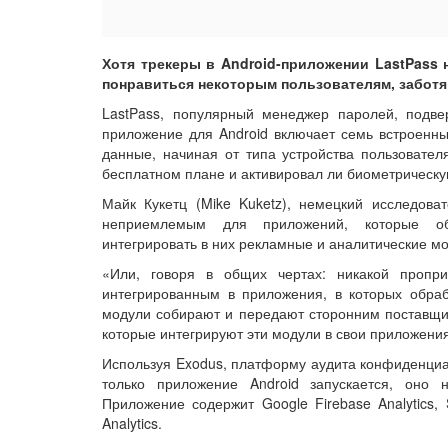
Хотя трекеры в Android-приложении LastPass 
понравиться некоторым пользователям, забот
LastPass, популярный менеджер паролей, подве
приложение для Android включает семь встроенны
данные, начиная от типа устройства пользователя
бесплатном плане и активировал ли биометрическу
Майк Кукетц (Mike Kuketz), немецкий исследова
неприемлемым для приложений, которые об
интегрировать в них рекламные и аналитические мо
«Или, говоря в общих чертах: никакой проп
интегрированным в приложения, в которых обра
модули собирают и передают сторонним поставщик
которые интегрируют эти модули в свои приложени
Используя Exodus, платформу аудита конфиденциал
только приложение Android запускается, оно 
Приложение содержит Google Firebase Analytics, 
Analytics.