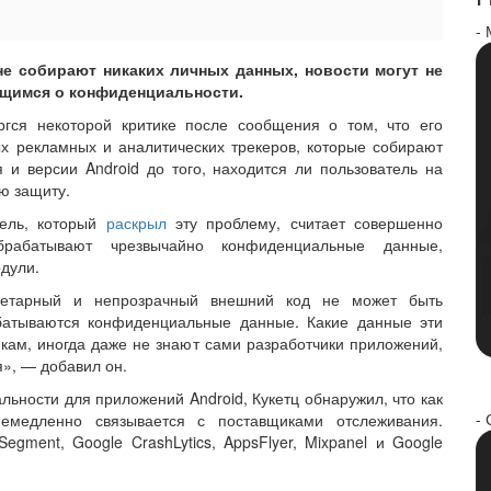
-
не собирают никаких личных данных, новости могут не
ящимся о конфиденциальности.
ргся некоторой критике после сообщения о том, что его
х рекламных и аналитических трекеров, которые собирают
 и версии Android до того, находится ли пользователь на
ю защиту.
тель, который
раскрыл
эту проблему, считает совершенно
рабатывают чрезвычайно конфиденциальные данные,
дули.
риетарный и непрозрачный внешний код не может быть
батываются конфиденциальные данные. Какие данные эти
ам, иногда даже не знают сами разработчики приложений,
я», — добавил он.
ьности для приложений Android, Кукетц обнаружил, что как
- 
немедленно связывается с поставщиками отслеживания.
Segment, Google CrashLytics, AppsFlyer, Mixpanel и Google