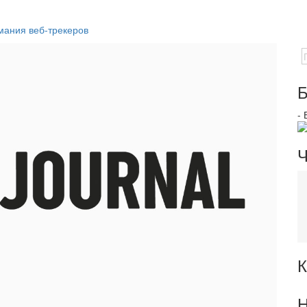
мания веб-трекеров
Б
-
Ч
К
Н