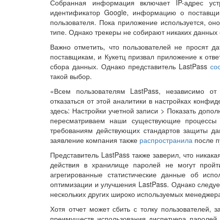
Собранная информация включает IP-адрес уст
идентификатор Google, информацию о поставщик
пользователя. Пока приложение используется, он
типе. Однако трекеры не собирают никаких данных
Важно отметить, что пользователей не просят д
поставщикам, и Кукетц призвал приложение к ответ
сбора данных. Однако представитель LastPass
со
такой выбор.
«Всем пользователям LastPass, независимо от 
отказаться от этой аналитики в настройках конфи
здесь: Настройки учетной записи > Показать допо
пересматриваем наши существующие процессы 
требованиям действующих стандартов защиты дан
заявление компания также
распространила
после п
Представитель LastPass также заверил, что ника
действия в хранилище паролей не могут пройти
агрегированные статистические данные об испо
оптимизации и улучшения LastPass. Однако следует
нескольких других широко используемых менеджер
Хотя отчет может сбить с толку пользователей, 
преимуществ использования диспетчера паролей,