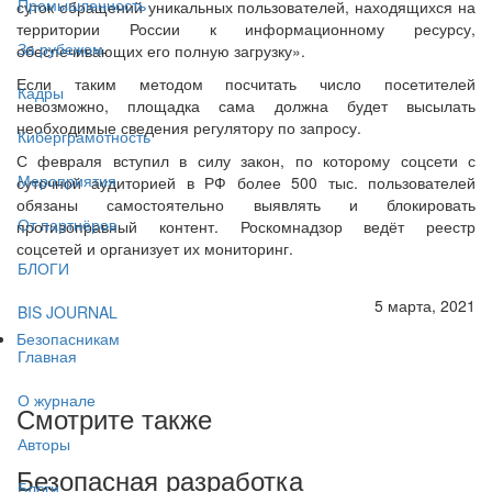
Промышленность
суток обращений уникальных пользователей, находящихся на
территории России к информационному ресурсу,
За рубежом
обеспечивающих его полную загрузку».
Если таким методом посчитать число посетителей
Кадры
невозможно, площадка сама должна будет высылать
необходимые сведения регулятору по запросу.
Киберграмотность
С февраля вступил в силу закон, по которому соцсети с
Мероприятия
суточной аудиторией в РФ более 500 тыс. пользователей
обязаны самостоятельно выявлять и блокировать
От партнёров
противоправный контент. Роскомнадзор ведёт реестр
соцсетей и организует их мониторинг.
БЛОГИ
5 марта, 2021
BIS JOURNAL
Безопасникам
Главная
О журнале
Смотрите также
Авторы
Безопасная разработка
Блоги