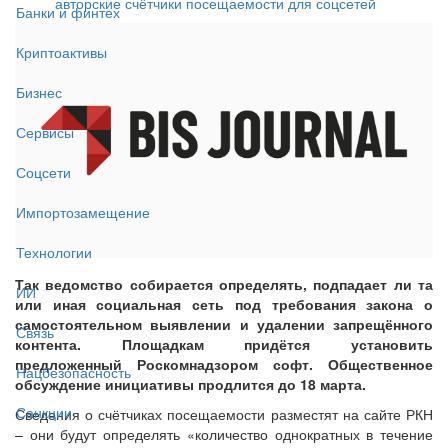
авторские счётчики посещаемости для соцсетей
Банки и финтех
Криптоактивы
Бизнес
Сервисы
Соцсети
Импортозамещение
Технологии
Так ведомство собирается определять, подпадает ли та
ИИ
или иная социальная сеть под требования закона о
самостоятельном выявлении и удалении запрещённого
Связь
контента. Площадкам придётся установить
предложенный Роскомнадзором софт. Общественное
Нацбезопасность
обсуждение инициативы продлится до 18 марта.
Санкции
Сведения о счётчиках посещаемости разместят на сайте РКН
– они будут определять «количество однократных в течение