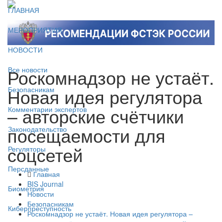
ГЛАВНАЯ
МЕРОПРИЯТИЯ
НОВОСТИ
Роскомнадзор не устаёт.
Все новости
Новая идея регулятора
Безопасникам
– авторские счётчики
Комментарии экспертов
посещаемости для
Законодательство
соцсетей
Регуляторы
Персданные
Главная
BIS Journal
Биометрия
Новости
Безопасникам
Киберпреступность
Роскомнадзор не устаёт. Новая идея регулятора –