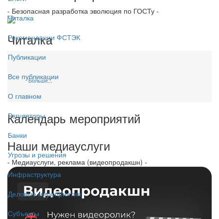
- Безопасная разработка эволюция по ГОСТу -
Читалка
Читалка
Рекомендации ФСТЭК
Публикации
Все публикации
Больше...
О главном
Календарь мероприятий
Регуляторы
Банки
Наши медиауслуги
Угрозы и решения
- Медиауслуги, реклама (видеопродакшн) -
Инфраструктура
Деловые мероприятия
Субъекты