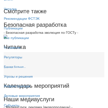
Читалка
Смотрите также
Рекомендации ФСТЭК
Безопасная разработка
Публикации
- Безопасная разработка эволюция по ГОСТу -
Все публикации
Читалка
О главном
Регуляторы
Банки
Больше...
Угрозы и решения
Календарь мероприятий
Инфраструктура
Деловые мероприятия
Наши медиауслуги
Субъекты
- Медиауслуги, реклама (видеопродакшн) -