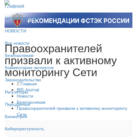
ГЛАВНАЯ
МЕРОПРИЯТИЯ
НОВОСТИ
Правоохранителей
Все новости
призвали к активному
Безопасникам
мониторингу Сети
Комментарии экспертов
Законодательство
Главная
BIS Journal
Регуляторы
Новости
Безопасникам
Персданные
Правоохранителей призвали к активному мониторингу
Сети
Биометрия
Киберпреступность