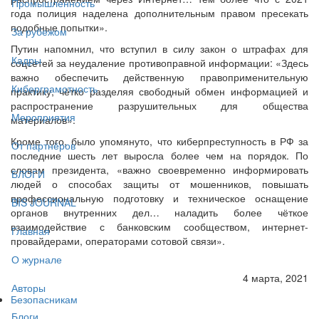
Промышленность
года полиция наделена дополнительным правом пресекать
подобные попытки».
За рубежом
Путин напомнил, что вступил в силу закон о штрафах для
Кадры
соцсетей за неудаление противоправной информации: «Здесь
важно обеспечить действенную правоприменительную
Киберграмотность
практику, чётко разделяя свободный обмен информацией и
распространение разрушительных для общества
Мероприятия
материалов».
Кроме того, было упомянуто, что киберпреступность в РФ за
От партнёров
последние шесть лет выросла более чем на порядок. По
словам президента, «важно своевременно информировать
БЛОГИ
людей о способах защиты от мошенников, повышать
профессиональную подготовку и техническое оснащение
BIS JOURNAL
органов внутренних дел… наладить более чёткое
взаимодействие с банковским сообществом, интернет-
Главная
провайдерами, операторами сотовой связи».
О журнале
4 марта, 2021
Авторы
Безопасникам
Блоги