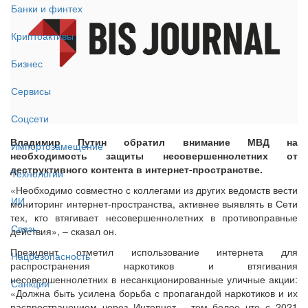
Банки и финтех
Криптоактивы
Бизнес
Сервисы
Соцсети
Владимир Путин обратил внимание МВД на
Импортозамещение
необходимость защиты несовершеннолетних от
деструктивного контента в интернет-пространстве.
Технологии
«Необходимо совместно с коллегами из других ведомств вести
ИИ
мониторинг интернет-пространства, активнее выявлять в Сети
тех, кто втягивает несовершеннолетних в противоправные
Связь
действия», – сказал он.
Президент отметил использование интернета для
Нацбезопасность
распространения наркотиков и втягивания
несовершеннолетних в несанкционированные уличные акции:
Санкции
«Должна быть усилена борьба с пропагандой наркотиков и их
распространением через Интернет… тем более что с 2021