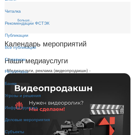
Читалка
Больше...
Рекомендации ФСТЭК
Публикации
Календарь мероприятий
Все публикации
Наши медиауслуги
О главном
- Медиауслуги, реклама (видеопродакшн) -
Регуляторы
Банки
Угрозы и решения
Инфраструктура
Деловые мероприятия
Субъекты