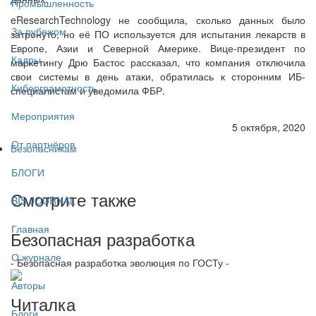
Промышленность
eResearchTechnology не сообщила, сколько данных было
За рубежом
затронуто, но её ПО используется для испытания лекарств в
Европе, Азии и Северной Америке. Вице-президент по
Кадры
маркетингу Дрю Бастос рассказал, что компания отключила
свои системы в день атаки, обратилась к сторонним ИБ-
Киберграмотность
специалистам и уведомила ФБР.
Мероприятия
5 октября, 2020
От партнёров
Безопасникам
БЛОГИ
Смотрите также
BIS JOURNAL
Главная
Безопасная разработка
О журнале
- Безопасная разработка эволюция по ГОСТу -
Авторы
Читалка
Блоги