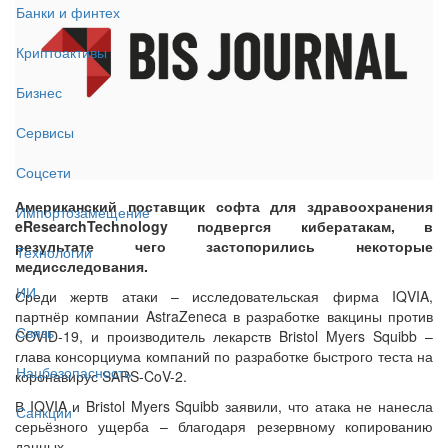
Банки и финтех
Криптоактивы
Бизнес
Сервисы
Соцсети
Американский поставщик софта для здравоохранения
Импортозамещение
eResearchTechnology подвергся кибератакам, в
результате чего застопорились некоторые
Технологии
медисследования.
ИИ
Среди жертв атаки – исследовательская фирма IQVIA,
партнёр компании AstraZeneca в разработке вакцины против
Связь
COVID-19, и производитель лекарств Bristol Myers Squibb –
глава консорциума компаний по разработке быстрого теста на
Нацбезопасность
коронавирус SARS-CoV-2.
В IQVIA и Bristol Myers Squibb заявили, что атака не нанесла
Санкции
серьёзного ущерба – благодаря резервному копированию
данных.