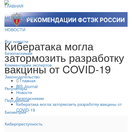
ГЛАВНАЯ
МЕРОПРИЯТИЯ
НОВОСТИ
Кибератака могла
Все новости
затормозить разработку
Безопасникам
вакцины от COVID-19
Комментарии экспертов
Законодательство
Главная
BIS Journal
Регуляторы
Новости
Безопасникам
Персданные
Кибератака могла затормозить разработку вакцины от
COVID-19
Биометрия
Киберпреступность