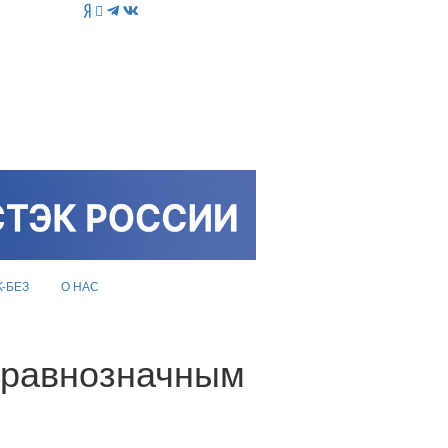
K-БЕЗ
О НАС
 равнозначным