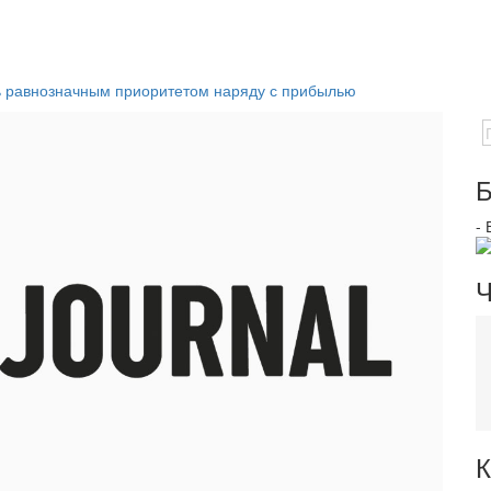
ь равнозначным приоритетом наряду с прибылью
Б
-
Ч
К