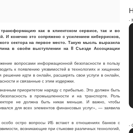
Н
-
трансформацию как в клиентском сервисе, так и во
й. И конечно это сопряжено с усилением киберрисков,
ского сектора на первое место. Такую мысль выразила
лина в своём выступлении на II Съезде Ассоциации
режение вопросами информационной безопасности в пользу
водить к появлению уязвимостей в технологиях и хищению
ая решение идти в онлайн, расширять свои услуги в онлайн,
сности и связанные с этим издержки.
означным приоритетом наряду с прибылью. Это должен быть
 безопасность в промышленности и на транспорте. Роль
екторе не должна быть никак меньше. И важно, чтобы
ивался для всех элементов финансовых услуг», — заявила
о особо остро вопросы ИБ встают в отношениях банков с
- 
звимости, возникающие при стыковке различных технологий,