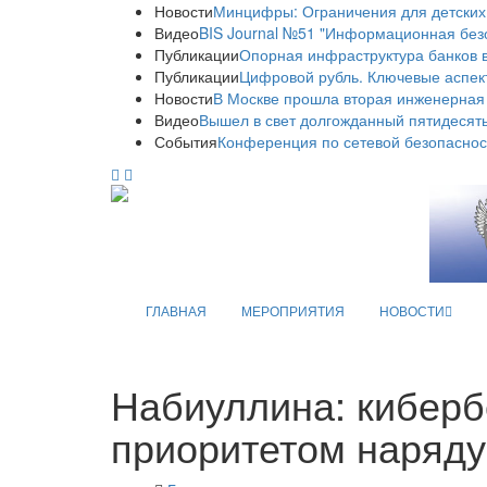
Новости
Минцифры: Ограничения для детских
Видео
BIS Journal №51 "Информационная без
Публикации
Опорная инфраструктура банков в
Публикации
Цифровой рубль. Ключевые аспек
Новости
В Москве прошла вторая инженерная
Видео
Вышел в свет долгожданный пятидесяты
События
Конференция по сетевой безопаснос
ГЛАВНАЯ
МЕРОПРИЯТИЯ
НОВОСТИ
Набиуллина: киберб
приоритетом наряду