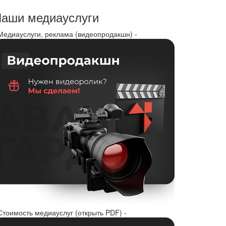
аши медиауслуги
 Медиауслуги, реклама (видеопродакшн) -
Стоимость медиауслуг (открыть PDF) -