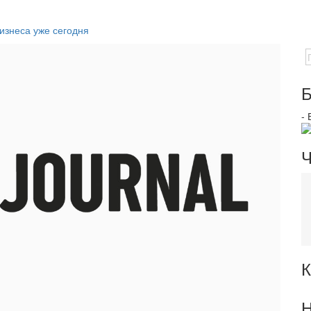
изнеса уже сегодня
Б
-
Ч
К
Н