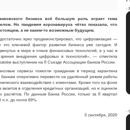
-
нковского бизнеса всё большую роль играет тема
лом. Но пандемия коронавируса чётко показала, что
астоящим, а не каким-то возможным будущим.
достаточно ярко продемонстрировал, что цифровизация —
о это ключевой фактор развития бизнеса уже сегодня. И
винутых в мире в плане финансовых технологий, а у нас в
 зрения внедрения цифровых в технологий», — отметила
своём выступлении на II Съезде Ассоциации банков России.
нсовые сервисы помогли гражданам в период карантина
м банкам оперативно перевести на удалённый режим работы
изического взаимодействия с клиентами. Кроме того на фоне
 визитов в отделения кредитных организаций, но и оценили
 расчётов. По данным Банка России, только за II квартал
 п.п. до почти 69%.
- 
3 сентября, 2020