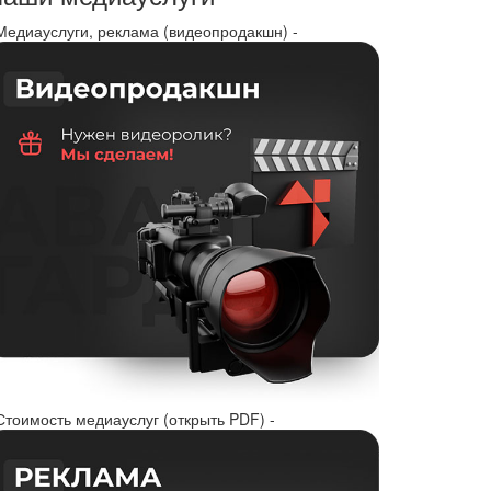
 Медиауслуги, реклама (видеопродакшн) -
Стоимость медиауслуг (открыть PDF) -