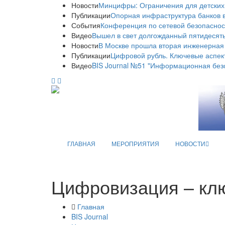
Новости
Минцифры: Ограничения для детских
Публикации
Опорная инфраструктура банков в
События
Конференция по сетевой безопаснос
Видео
Вышел в свет долгожданный пятидесяты
Новости
В Москве прошла вторая инженерная
Публикации
Цифровой рубль. Ключевые аспек
Видео
BIS Journal №51 "Информационная без
ГЛАВНАЯ
МЕРОПРИЯТИЯ
НОВОСТИ
Цифровизация – клю
Главная
BIS Journal