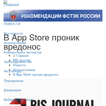
ГЛАВНАЯ
МЕРОПРИЯТИЯ
НОВОСТИ
В App Store проник
Все новости
вредонос
Безопасникам
Комментарии экспертов
Главная
BIS Journal
Законодательство
Новости
Безопасникам
Регуляторы
В App Store проник вредонос
Персданные
Биометрия
Киберпреступность