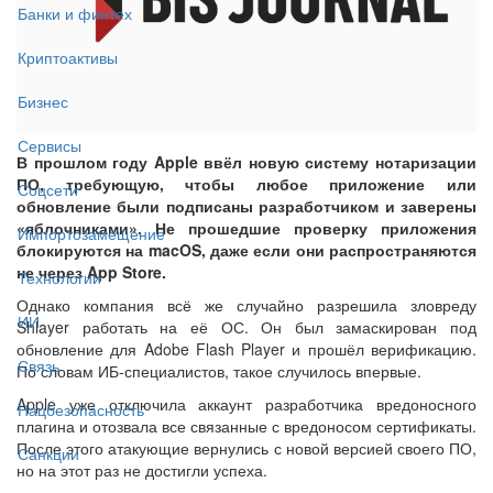
Банки и финтех
Криптоактивы
Бизнес
Сервисы
В прошлом году Apple ввёл новую систему нотаризации
ПО, требующую, чтобы любое приложение или
Соцсети
обновление были подписаны разработчиком и заверены
«яблочниками». Не прошедшие проверку приложения
Импортозамещение
блокируются на macOS, даже если они распространяются
не через App Store.
Технологии
Однако компания всё же случайно разрешила зловреду
ИИ
Shlayer работать на её ОС. Он был замаскирован под
обновление для Adobe Flash Player и прошёл верификацию.
Связь
По словам ИБ-специалистов, такое случилось впервые.
Apple уже отключила аккаунт разработчика вредоносного
Нацбезопасность
плагина и отозвала все связанные с вредоносом сертификаты.
После этого атакующие вернулись с новой версией своего ПО,
Санкции
но на этот раз не достигли успеха.