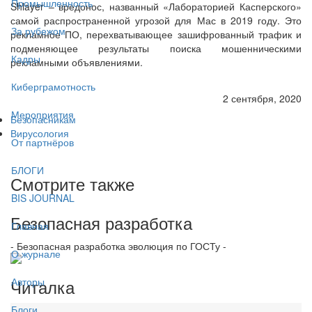
Промышленность
Shlayer – вредонос, названный «Лабораторией Касперского»
самой распространенной угрозой для Мас в 2019 году. Это
За рубежом
рекламное ПО, перехватывающее зашифрованный трафик и
подменяющее результаты поиска мошенническими
Кадры
рекламными объявлениями.
Киберграмотность
2 сентября, 2020
Мероприятия
Безопасникам
Вирусология
От партнёров
БЛОГИ
Смотрите также
BIS JOURNAL
Безопасная разработка
Главная
- Безопасная разработка эволюция по ГОСТу -
О журнале
Читалка
Авторы
Блоги