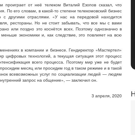
 проиграет от неё телеком Виталий Езопов сказал, что
ния. По его словам, в какой-то степени телекомовский бизнес
ю с другими отраслями. «У нас на передовой находится
овля, рестораны. Но не стоит забывать, что все мы с вами
ано или поздно это коснётся всех. Поэтому однозначно в
меньше экономики и, как следствие, это повлияет на всю
зменениях в компании и бизнесе. Гендиректор «Мастертел»
ир цифровых технологий, а текущая ситуация этот процесс
интенсификация всего процесса. Поэтому мир уже не будет
просидим месяц или просидим год в таком режиме и в такой
рынок всевозможных услуг по социализации людей — людям
 внутренний запрос на общение», — заключил он.
Н
3 апреля, 2020