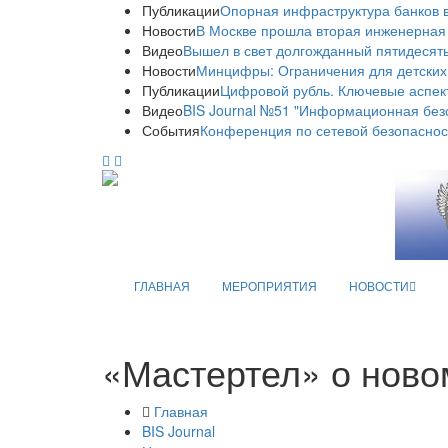
Публикации
Опорная инфраструктура банков в
Новости
В Москве прошла вторая инженерная
Видео
Вышел в свет долгожданный пятидесяты
Новости
Минцифры: Ограничения для детских
Публикации
Цифровой рубль. Ключевые аспек
Видео
BIS Journal №51 "Информационная без
События
Конференция по сетевой безопаснос
ГЛАВНАЯ
МЕРОПРИЯТИЯ
НОВОСТИ
«Мастертел» о ново
Главная
BIS Journal