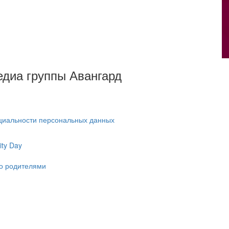
Медиа группы Авангард
циальности персональных данных
ty Day
ко родителями