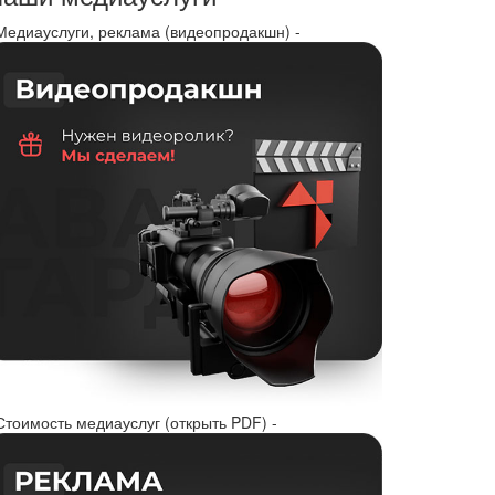
 Медиауслуги, реклама (видеопродакшн) -
Стоимость медиауслуг (открыть PDF) -