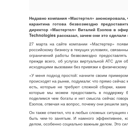
Недавно компания «Мастертел» анонсировала, 
карантина готова безвозмездно предостави
директор «Мастертел» Виталий Езопов в эфир
Technologies рассказал, зачем они это сделал
27 марта на сайте компании «Мастертер» появи
российскому бизнесу в текущих условиях, связанн
ограничений работы безвозмездно предоставлять
прежде всего, об услугах виртуальной АТС для о
исходящими вызовами без привязки к физическому
«У меня подход простой: начните своим примером.
происходят на рынке, подумали: что прямо сейчас 
есть, которые не требуют сложной сборки, какие 
которые мы можем предоставить в поддержку би
поделимся чем богаты и нет смысла сейчас говори
Езопов, отвечая на вопрос, почему они решили запу
Он также отметил, что в любых сложных ситуациях
быть чем-то занятым. И намного эффективнее, ко
делом, особенно социально важным делом. Это сил