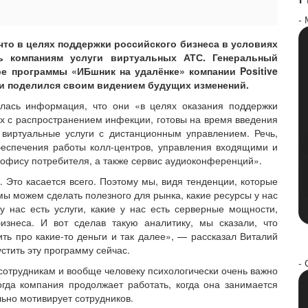
-
что в целях поддержки российского бизнеса в условиях
ть компаниям услуги виртуальных АТС. Генеральный
е программы «ИБшник на удалёнке» компании Positive
и и поделился своим видением будущих изменений.
лась информация, что они «в целях оказания поддержки
ых с распространением инфекции, готовы на время введения
 виртуальные услуги с дистанционным управлением. Речь,
беспечения работы колл-центров, управления входящими и
 офису потребителя, а также сервис аудиоконференций».
 Это касается всего. Поэтому мы, видя тенденции, которые
мы можем сделать полезного для рынка, какие ресурсы у нас
у нас есть услуги, какие у нас есть серверные мощности,
знеса. И вот сделав такую аналитику, мы сказали, что
ть про какие-то деньги и так далее», — рассказал Виталий
стить эту программу сейчас.
- 
 сотрудникам и вообще человеку психологически очень важно
гда компания продолжает работать, когда она занимается
ьно мотивирует сотрудников.