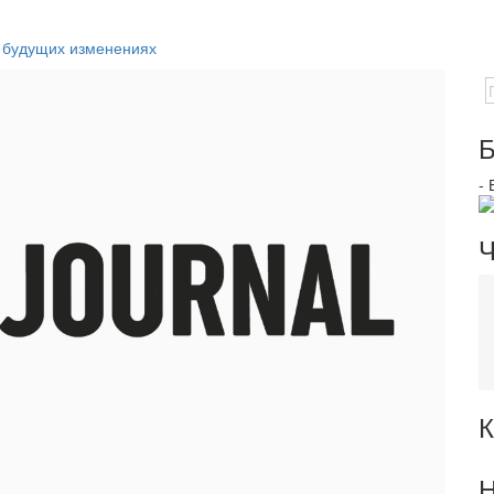
и будущих изменениях
Б
-
Ч
К
Н