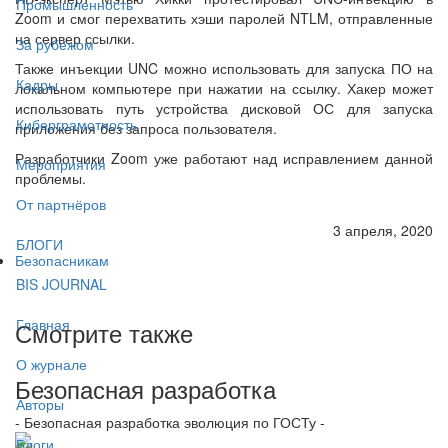
Промышленность
Zoom и смог перехватить хэши паролей NTLM, отправленные
на сервер ссылки.
За рубежом
Также инъекции UNC можно использовать для запуска ПО на
Кадры
локальном компьютере при нажатии на ссылку. Хакер может
использовать путь устройства дисковой ОС для запуска
Киберграмотность
приложения без запроса пользователя.
Разработчики Zoom уже работают над исправлением данной
Мероприятия
проблемы.
От партнёров
3 апреля, 2020
БЛОГИ
Безопасникам
BIS JOURNAL
Главная
Смотрите также
О журнале
Безопасная разработка
Авторы
- Безопасная разработка эволюция по ГОСТу -
Блоги