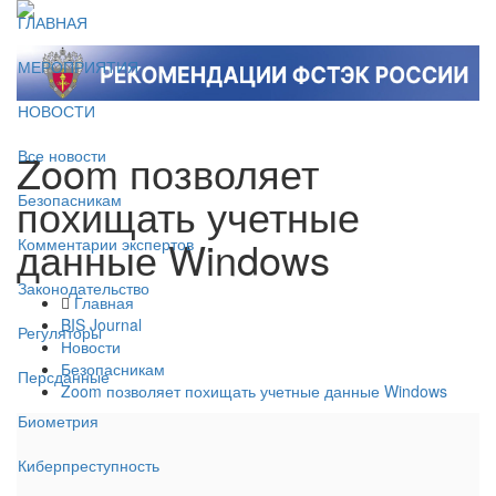
ГЛАВНАЯ
МЕРОПРИЯТИЯ
НОВОСТИ
Zoom позволяет
Все новости
похищать учетные
Безопасникам
данные Windows
Комментарии экспертов
Законодательство
Главная
BIS Journal
Регуляторы
Новости
Безопасникам
Персданные
Zoom позволяет похищать учетные данные Windows
Биометрия
Киберпреступность