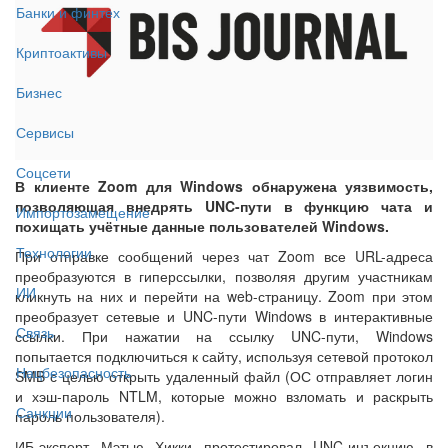
Банки и финтех
Криптоактивы
Бизнес
Сервисы
Соцсети
В клиенте Zoom для Windows обнаружена уязвимость,
позволяющая внедрять UNC-пути в функцию чата и
Импортозамещение
похищать учётные данные пользователей Windows.
Технологии
При отправке сообщений через чат Zoom все URL-адреса
преобразуются в гиперссылки, позволяя другим участникам
ИИ
кликнуть на них и перейти на web-страницу. Zoom при этом
преобразует сетевые и UNC-пути Windows в интерактивные
Связь
ссылки. При нажатии на ссылку UNC-пути, Windows
попытается подключиться к сайту, используя сетевой протокол
Нацбезопасность
SMB с целью открыть удаленный файл (ОС отправляет логин
и хэш-пароль NTLM, которые можно взломать и раскрыть
Санкции
пароль пользователя).
ИБ-эксперт Мэтью Хикки протестировал UNC-инъекцию в