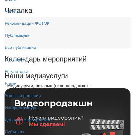
Читалка
Читалка
Рекомендации ФСТЭК
Публикации
Больше...
Все публикации
Календарь мероприятий
О главном
Регуляторы
Наши медиауслуги
Банки
- Медиауслуги, реклама (видеопродакшн) -
Угрозы и решения
Инфраструктура
Деловые мероприятия
Субъекты