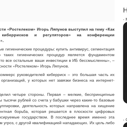
Н
-
ти «Ростелеком» Игорь Ляпунов выступил на тему «Как
киберрисков и регуляторов» на конференции
».
ые гигиенические процедуры: купить антивирус, сегментация
р таких гигиенических процедур является фундаментом
 то все остальные ваши инвестиции в ИБ бессмысленны», –
сности «Ростелеком» Игорь Ляпунов.
коммерс руководителей киберриск – это большая часть их
организаций, у которых нет завязки бизнеса на интернет-
делил четыре стороны. Первая – мелкие, беспринципные
ы тысячи рублей со счета у бабушки через какие-то базовые
уппировки, деятельность которых направлена на хищение
рентная борьба, которая решается в плоскости цифровых
онсируемые государством. В последнее время именно эта
- 
м угроз, с другой квалификацией нападающих. Их цель либо