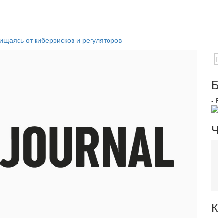
щищаясь от киберрисков и регуляторов
Б
-
Ч
К