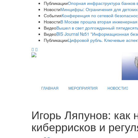
Публикации
Опорная инфраструктура банков в
Новости
Минцифры: Ограничения для детских
События
Конференция по сетевой безопаснос
Новости
В Москве прошла вторая инженерная
Видео
Вышел в свет долгожданный пятидесяты
Видео
BIS Journal №51 "Информационная без
Публикации
Цифровой рубль. Ключевые аспек
ГЛАВНАЯ
МЕРОПРИЯТИЯ
НОВОСТИ
Игорь Ляпунов: как 
киберрисков и регу