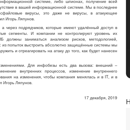
 информационной системе, либо шпионах, получение всей
исутствие в вашей информационной системе. Мы в последнее
есфайловые вирусы, это даже не вирусы, в атакующее
ил Игорь Ляпунов.
, а через подрядчиков, которые имеют удалённый доступ в
ытые сегменты. И компании не контролируют уровень их
ИБ должны заниматься анализом рисков, методологией,
ь: из попыток выстроить абсолютно защищённые системы мы
ружить и отреагировать на атаку до того, как будет нанесен
изменениями. Для инфобезы есть два вызова: внешний –
менение внутренних процессов, изменение внутреннего
ания на изменения, чтобы компания менялась и в IT, и в
л Игорь Ляпунов.
17 декабря, 2019
Н