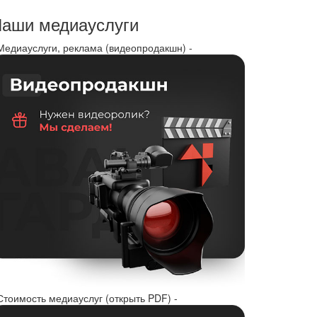
аши медиауслуги
 Медиауслуги, реклама (видеопродакшн) -
Стоимость медиауслуг (открыть PDF) -