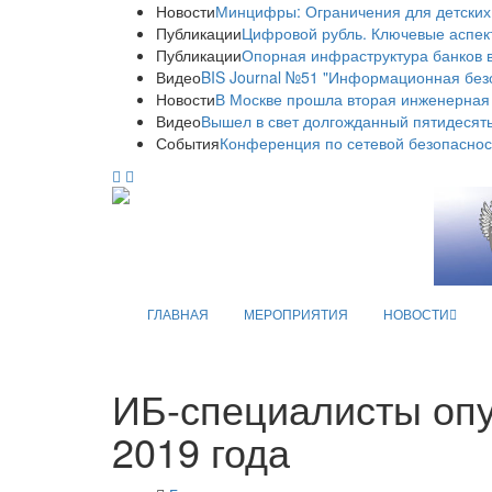
Новости
Минцифры: Ограничения для детских
Публикации
Цифровой рубль. Ключевые аспек
Публикации
Опорная инфраструктура банков в
Видео
BIS Journal №51 "Информационная без
Новости
В Москве прошла вторая инженерная
Видео
Вышел в свет долгожданный пятидесяты
События
Конференция по сетевой безопаснос
ГЛАВНАЯ
МЕРОПРИЯТИЯ
НОВОСТИ
ИБ-специалисты опу
2019 года