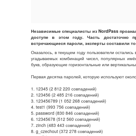
Независимые специалисты из NordPass проана
доступе в этом году. Часть достаточно п
встречающиеся пароли, эксперты составили то
Оказалось, в текущем году пользователи остались
угадываемых комбинаций чисел, популярных имён
букв, образующие горизонтальные или вертикальн
Первая десятка паролей, которую используют около
1. 12345 (2 812 220 совпадений)
2. 123456 (2 485 216 совпадений)
3. 123456789 (1 052 268 совпадений)
4. test1 (993 756 совпадений)
5. password (830 846 совпадений)
6. 12345678 (512 560 совпадений)
7. zinch (483 443 совпадений)
8. g_czechout (372 278 совпадений)