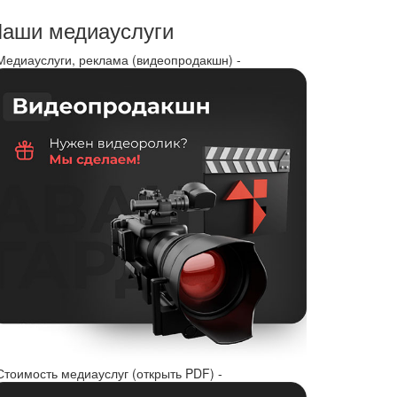
аши медиауслуги
 Медиауслуги, реклама (видеопродакшн) -
Стоимость медиауслуг (открыть PDF) -