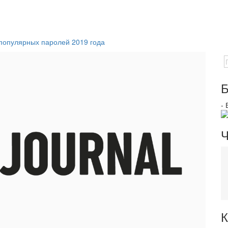
популярных паролей 2019 года
Б
-
Ч
К